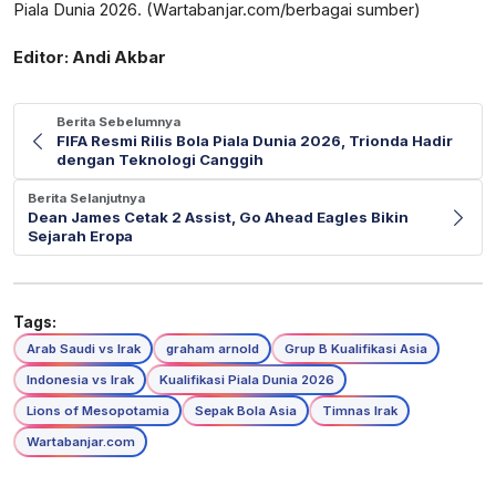
Piala Dunia 2026. (Wartabanjar.com/berbagai sumber)
Editor: Andi Akbar
Berita Sebelumnya
FIFA Resmi Rilis Bola Piala Dunia 2026, Trionda Hadir
dengan Teknologi Canggih
Berita Selanjutnya
Dean James Cetak 2 Assist, Go Ahead Eagles Bikin
Sejarah Eropa
Tags:
Arab Saudi vs Irak
graham arnold
Grup B Kualifikasi Asia
Indonesia vs Irak
Kualifikasi Piala Dunia 2026
Lions of Mesopotamia
Sepak Bola Asia
Timnas Irak
Wartabanjar.com