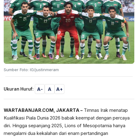
Sumber Foto: IG/justinmeram
A-
A
A+
Ukuran Huruf:
WARTABANJAR.COM, JAKARTA –
Timnas Irak menatap
Kualifikasi Piala Dunia 2026 babak keempat dengan percaya
diri. Hingga sepanjang 2025, Lions of Mesopotamia hanya
mengalami dua kekalahan dari enam pertandingan