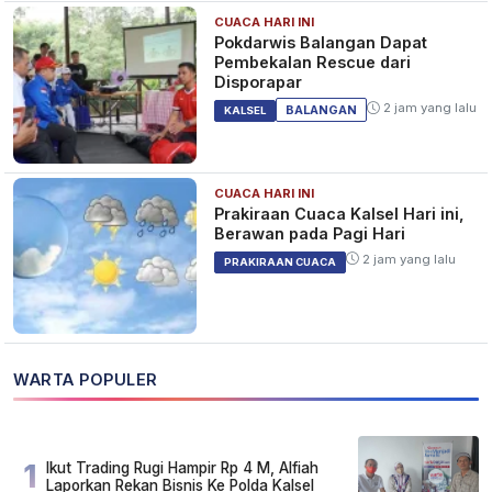
CUACA HARI INI
Pokdarwis Balangan Dapat
Pembekalan Rescue dari
Disporapar
2 jam yang lalu
BALANGAN
KALSEL
CUACA HARI INI
Prakiraan Cuaca Kalsel Hari ini,
Berawan pada Pagi Hari
2 jam yang lalu
PRAKIRAAN CUACA
WARTA POPULER
1
Ikut Trading Rugi Hampir Rp 4 M, Alfiah
Laporkan Rekan Bisnis Ke Polda Kalsel