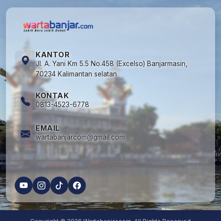
KANTOR
Jl. A. Yani Km 5.5 No.458 (Excelso) Banjarmasin,
70234 Kalimantan selatan
KONTAK
0813-4523-6778
EMAIL
wartabanjarcom@gmail.com