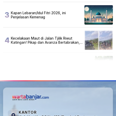
3
Kapan Lebaran/Idul Fitri 2026, ini
Penjelasan Kemenag
4
Kecelakaan Maut di Jalan Tjilik Riwut
Katingan! Pikap dan Avanza Bertabrakan,
Korban Luka Parah
5
Cuma di Tabalong! Mudik Bisa Santai Naik
Bus, Motor & Mobil Diantar Pakai Towing
KANTOR