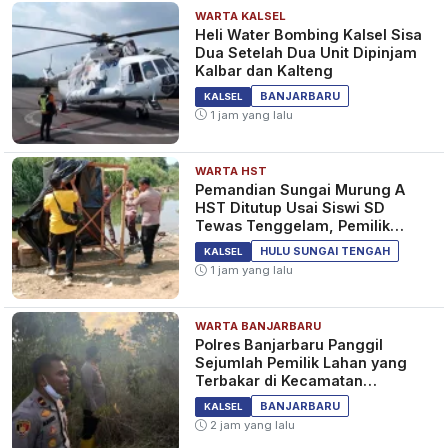
WARTA KALSEL
Heli Water Bombing Kalsel Sisa
Dua Setelah Dua Unit Dipinjam
Kalbar dan Kalteng
BANJARBARU
KALSEL
1 jam yang lalu
WARTA HST
Pemandian Sungai Murung A
HST Ditutup Usai Siswi SD
Tewas Tenggelam, Pemilik
Lahan Diperiksa Polisi
HULU SUNGAI TENGAH
KALSEL
1 jam yang lalu
WARTA BANJARBARU
Polres Banjarbaru Panggil
Sejumlah Pemilik Lahan yang
Terbakar di Kecamatan
Cempaka
BANJARBARU
KALSEL
2 jam yang lalu