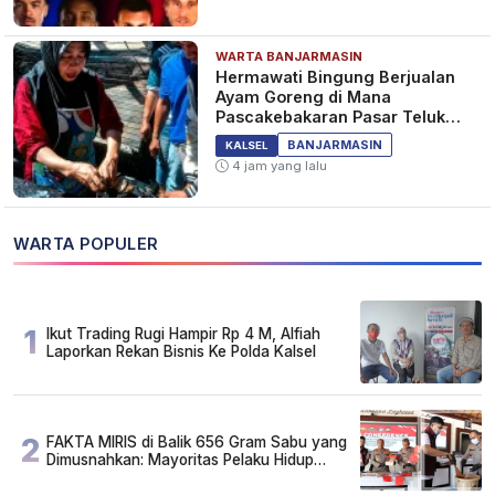
WARTA BANJARMASIN
Hermawati Bingung Berjualan
Ayam Goreng di Mana
Pascakebakaran Pasar Teluk
Dalam Banjarmasin
BANJARMASIN
KALSEL
4 jam yang lalu
WARTA POPULER
1
Ikut Trading Rugi Hampir Rp 4 M, Alfiah
Laporkan Rekan Bisnis Ke Polda Kalsel
2
FAKTA MIRIS di Balik 656 Gram Sabu yang
Dimusnahkan: Mayoritas Pelaku Hidup
Susah, Ada Juga Sarjana!