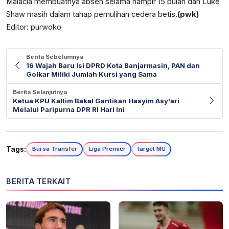
Malacia membuatnya absen selama hampir 15 bulan dan Luke
Shaw masih dalam tahap pemulihan cedera betis.
(pwk)
Editor: purwoko
Berita Sebelumnya
16 Wajah Baru Isi DPRD Kota Banjarmasin, PAN dan
Golkar Miliki Jumlah Kursi yang Sama
Berita Selanjutnya
Ketua KPU Kaltim Bakal Gantikan Hasyim Asy'ari
Melalui Paripurna DPR RI Hari Ini
Tags:
Bursa Transfer
Liga Premier
target MU
BERITA TERKAIT