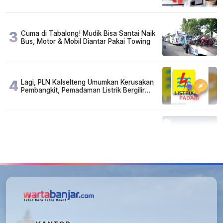
Susah, Ada Juga Sarjana!
3
Cuma di Tabalong! Mudik Bisa Santai Naik
Bus, Motor & Mobil Diantar Pakai Towing
4
Lagi, PLN Kalselteng Umumkan Kerusakan
Pembangkit, Pemadaman Listrik Bergilir
Diperpanjang?
5
Kapan Lebaran/Idul Fitri 2026, ini
Penjelasan Kemenag