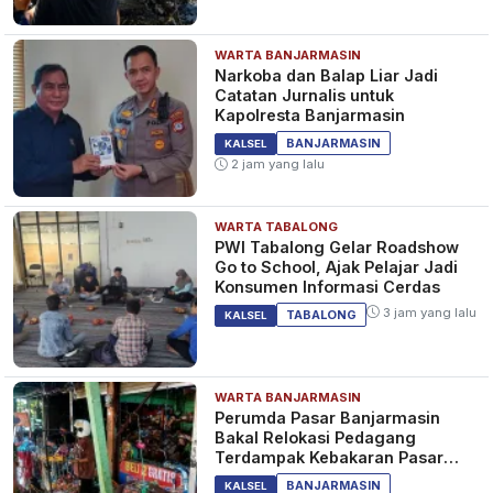
WARTA BANJARMASIN
Narkoba dan Balap Liar Jadi
Catatan Jurnalis untuk
Kapolresta Banjarmasin
BANJARMASIN
KALSEL
2 jam yang lalu
WARTA TABALONG
PWI Tabalong Gelar Roadshow
Go to School, Ajak Pelajar Jadi
Konsumen Informasi Cerdas
3 jam yang lalu
TABALONG
KALSEL
WARTA BANJARMASIN
Perumda Pasar Banjarmasin
Bakal Relokasi Pedagang
Terdampak Kebakaran Pasar
Teluk Dalam
BANJARMASIN
KALSEL