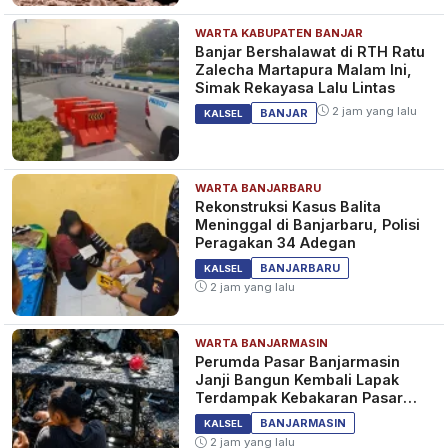
WARTA KABUPATEN BANJAR
Banjar Bershalawat di RTH Ratu
Zalecha Martapura Malam Ini,
Simak Rekayasa Lalu Lintas
2 jam yang lalu
BANJAR
KALSEL
WARTA BANJARBARU
Rekonstruksi Kasus Balita
Meninggal di Banjarbaru, Polisi
Peragakan 34 Adegan
BANJARBARU
KALSEL
2 jam yang lalu
WARTA BANJARMASIN
Perumda Pasar Banjarmasin
Janji Bangun Kembali Lapak
Terdampak Kebakaran Pasar
Teluk Dalam
BANJARMASIN
KALSEL
2 jam yang lalu