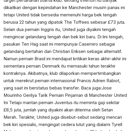
target pertahanan utama klub. Bintang Everton itu banyak
dikaitkan dengan kepindahan ke Manchester musim panas ini
tetapi United tidak bersedia memenuhi harga bek tengah
berusia 22 tahun yang dipatok The Toffees sebesar £73 juta.
Selain dua pemain Inggris itu, United juga diyakini tengah
mengincar gelandang tengah dan bek kiri baru. Di lini tengah,
pasukan Ten Hag saat ini mempunyai Casemiro sebagai
gelandang bertahan dan Christian Eriksen sebagai alternatif.
Namun pemain Brasil ini mendapat kritikan keras akhir-akhir ini
sementara pemain Denmark itu memasuki tahun terakhir
kontraknya. Akibatnya, klub dilaporkan mempertimbangkan
untuk merekrut pemain internasional Prancis Adrien Rabiot,
yang saat ini berstatus bebas transfer. Baca juga:
Jose
Mourinho Gerilya Tarik Pemain Pinjaman di Manchester United
Ini
Tetapi mantan pemain Juventus itu meminta gaji sekitar
£8,5 juta, jumlah yang diyakini akan diterima oleh Setan
Merah. Terakhir, United juga disebut-sebut sedang mencari
bek kiri spesialis, mengingat cedera lutut yang dialami Tyrell