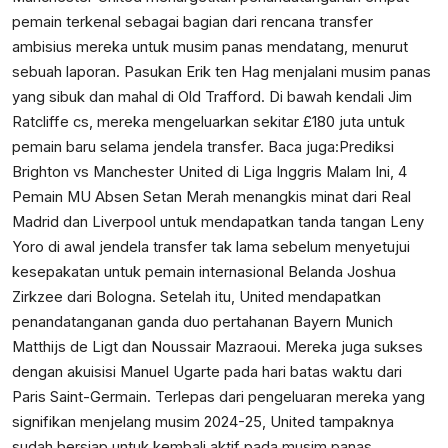
pemain terkenal sebagai bagian dari rencana transfer
ambisius mereka untuk musim panas mendatang, menurut
sebuah laporan. Pasukan Erik ten Hag menjalani musim panas
yang sibuk dan mahal di Old Trafford. Di bawah kendali Jim
Ratcliffe cs, mereka mengeluarkan sekitar £180 juta untuk
pemain baru selama jendela transfer. Baca juga:
Prediksi
Brighton vs Manchester United di Liga Inggris Malam Ini, 4
Pemain MU Absen
Setan Merah menangkis minat dari Real
Madrid dan Liverpool untuk mendapatkan tanda tangan Leny
Yoro di awal jendela transfer tak lama sebelum menyetujui
kesepakatan untuk pemain internasional Belanda Joshua
Zirkzee dari Bologna. Setelah itu, United mendapatkan
penandatanganan ganda duo pertahanan Bayern Munich
Matthijs de Ligt dan Noussair Mazraoui. Mereka juga sukses
dengan akuisisi Manuel Ugarte pada hari batas waktu dari
Paris Saint-Germain. Terlepas dari pengeluaran mereka yang
signifikan menjelang musim 2024-25, United tampaknya
sudah bersiap untuk kembali aktif pada musim panas