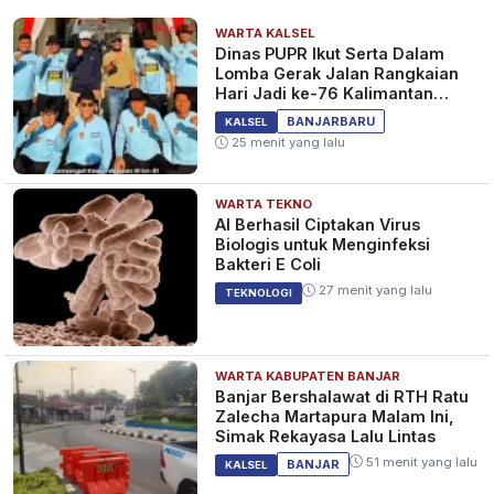
WARTA KALSEL
Dinas PUPR Ikut Serta Dalam
Lomba Gerak Jalan Rangkaian
Hari Jadi ke-76 Kalimantan
Selatan
BANJARBARU
KALSEL
25 menit yang lalu
WARTA TEKNO
AI Berhasil Ciptakan Virus
Biologis untuk Menginfeksi
Bakteri E Coli
27 menit yang lalu
TEKNOLOGI
WARTA KABUPATEN BANJAR
Banjar Bershalawat di RTH Ratu
Zalecha Martapura Malam Ini,
Simak Rekayasa Lalu Lintas
51 menit yang lalu
BANJAR
KALSEL