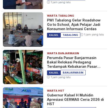
1 jam yang lalu
WARTA TABALONG
PWI Tabalong Gelar Roadshow
Go to School, Ajak Pelajar Jadi
Konsumen Informasi Cerdas
1 jam yang lalu
TABALONG
KALSEL
WARTA BANJARMASIN
Perumda Pasar Banjarmasin
Bakal Relokasi Pedagang
Terdampak Kebakaran Pasar
Teluk Dalam
BANJARMASIN
KALSEL
1 jam yang lalu
WARTA HST
Gubernur Kalsel H Muhidin
Apresiasi GERMAS Ceria 2026 di
HST