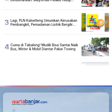
Susah, Ada Juga Sarjana!
3
Lagi, PLN Kalselteng Umumkan Kerusakan
Pembangkit, Pemadaman Listrik Bergilir
Diperpanjang?
4
Cuma di Tabalong! Mudik Bisa Santai Naik
Bus, Motor & Mobil Diantar Pakai Towing
5
Kapan Lebaran/Idul Fitri 2026, ini
Penjelasan Kemenag