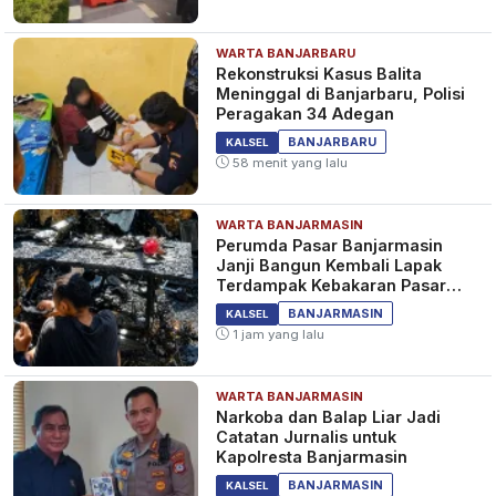
WARTA BANJARBARU
Rekonstruksi Kasus Balita
Meninggal di Banjarbaru, Polisi
Peragakan 34 Adegan
BANJARBARU
KALSEL
58 menit yang lalu
WARTA BANJARMASIN
Perumda Pasar Banjarmasin
Janji Bangun Kembali Lapak
Terdampak Kebakaran Pasar
Teluk Dalam
BANJARMASIN
KALSEL
1 jam yang lalu
WARTA BANJARMASIN
Narkoba dan Balap Liar Jadi
Catatan Jurnalis untuk
Kapolresta Banjarmasin
BANJARMASIN
KALSEL