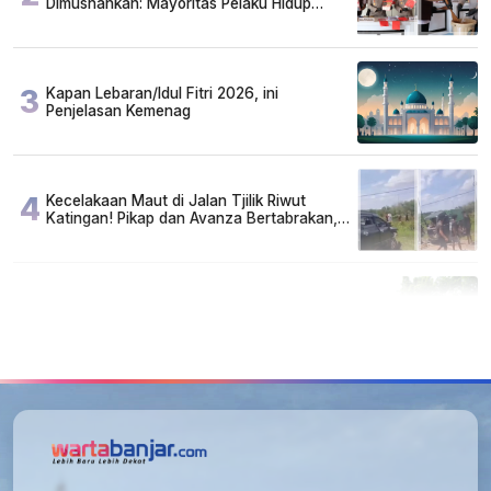
Dimusnahkan: Mayoritas Pelaku Hidup
Susah, Ada Juga Sarjana!
3
Kapan Lebaran/Idul Fitri 2026, ini
Penjelasan Kemenag
4
Kecelakaan Maut di Jalan Tjilik Riwut
Katingan! Pikap dan Avanza Bertabrakan,
Korban Luka Parah
5
Cuma di Tabalong! Mudik Bisa Santai Naik
Bus, Motor & Mobil Diantar Pakai Towing