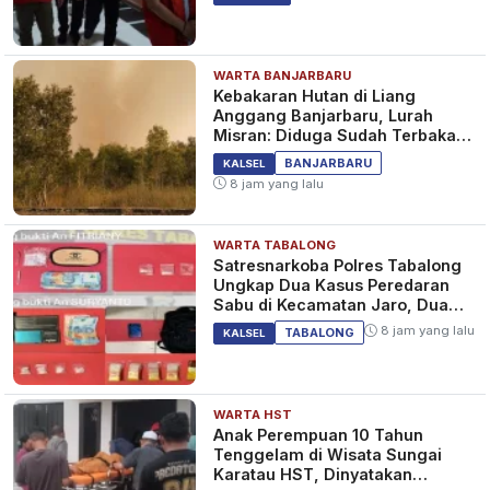
WARTA BANJARBARU
Kebakaran Hutan di Liang
Anggang Banjarbaru, Lurah
Misran: Diduga Sudah Terbakar
Sejak Tadi Malam
BANJARBARU
KALSEL
8 jam yang lalu
WARTA TABALONG
Satresnarkoba Polres Tabalong
Ungkap Dua Kasus Peredaran
Sabu di Kecamatan Jaro, Dua
Pelaku Diamankan
8 jam yang lalu
TABALONG
KALSEL
WARTA HST
Anak Perempuan 10 Tahun
Tenggelam di Wisata Sungai
Karatau HST, Dinyatakan