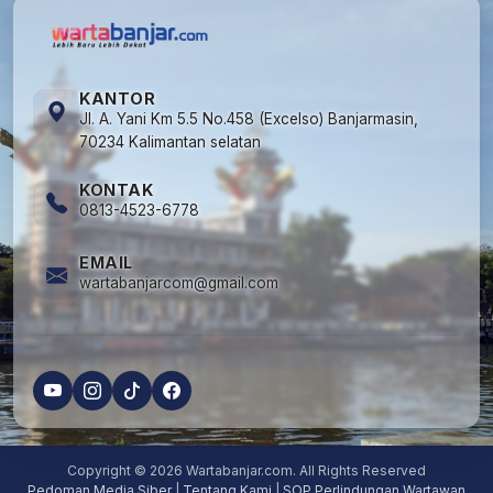
KANTOR
Jl. A. Yani Km 5.5 No.458 (Excelso) Banjarmasin,
70234 Kalimantan selatan
KONTAK
0813-4523-6778
EMAIL
wartabanjarcom@gmail.com
Copyright © 2026 Wartabanjar.com. All Rights Reserved
Pedoman Media Siber
|
Tentang Kami
|
SOP Perlindungan Wartawan