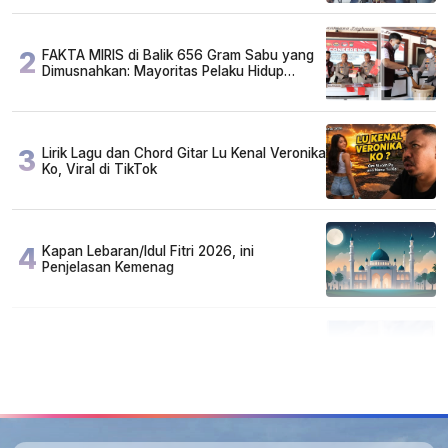
2
FAKTA MIRIS di Balik 656 Gram Sabu yang
Dimusnahkan: Mayoritas Pelaku Hidup
Susah, Ada Juga Sarjana!
3
Lirik Lagu dan Chord Gitar Lu Kenal Veronika
Ko, Viral di TikTok
4
Kapan Lebaran/Idul Fitri 2026, ini
Penjelasan Kemenag
5
Kecelakaan Maut di Jalan Tjilik Riwut
Katingan! Pikap dan Avanza Bertabrakan,
Korban Luka Parah