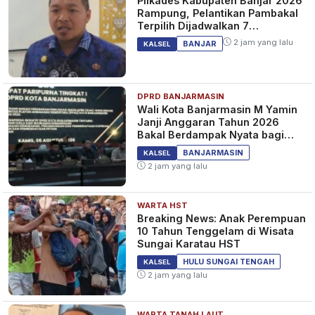
Pilkades Kabupaten Banjar 2026
Rampung, Pelantikan Pambakal
Terpilih Dijadwalkan 7
September 2026
2 jam yang lalu
BANJAR
KALSEL
DPRD BANJARMASIN
Wali Kota Banjarmasin M Yamin
Janji Anggaran Tahun 2026
Bakal Berdampak Nyata bagi
Masyarakat&nbsp;
BANJARMASIN
KALSEL
2 jam yang lalu
WARTA HST
Breaking News: Anak Perempuan
10 Tahun Tenggelam di Wisata
Sungai Karatau HST
HULU SUNGAI TENGAH
KALSEL
2 jam yang lalu
WARTA TANAH LAUT