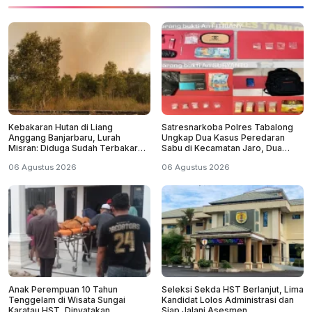
Kebakaran Hutan di Liang
Satresnarkoba Polres Tabalong
Anggang Banjarbaru, Lurah
Ungkap Dua Kasus Peredaran
Misran: Diduga Sudah Terbakar
Sabu di Kecamatan Jaro, Dua
Sejak Tadi Malam
Pelaku Diamankan
06 Agustus 2026
06 Agustus 2026
Anak Perempuan 10 Tahun
Seleksi Sekda HST Berlanjut, Lima
Tenggelam di Wisata Sungai
Kandidat Lolos Administrasi dan
Karatau HST, Dinyatakan
Siap Jalani Asesmen