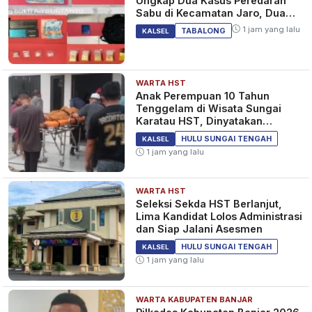
Ungkap Dua Kasus Peredaran
Sabu di Kecamatan Jaro, Dua
Pelaku Diamankan
1 jam yang lalu
TABALONG
KALSEL
WARTA HST
Anak Perempuan 10 Tahun
Tenggelam di Wisata Sungai
Karatau HST, Dinyatakan
Meninggal Dunia
HULU SUNGAI TENGAH
KALSEL
1 jam yang lalu
WARTA HST
Seleksi Sekda HST Berlanjut,
Lima Kandidat Lolos Administrasi
dan Siap Jalani Asesmen
HULU SUNGAI TENGAH
KALSEL
1 jam yang lalu
WARTA KABUPATEN BANJAR