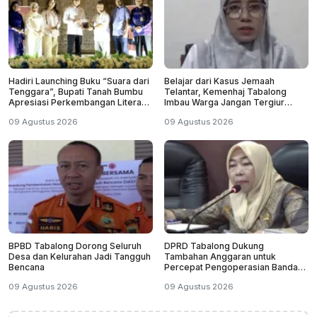
Hadiri Launching Buku “Suara dari
Belajar dari Kasus Jemaah
Tenggara”, Bupati Tanah Bumbu
Telantar, Kemenhaj Tabalong
Apresiasi Perkembangan Literasi
Imbau Warga Jangan Tergiur
di Bumi Bersujud
Umrah Murah
09 Agustus 2026
09 Agustus 2026
BPBD Tabalong Dorong Seluruh
DPRD Tabalong Dukung
Desa dan Kelurahan Jadi Tangguh
Tambahan Anggaran untuk
Bencana
Percepat Pengoperasian Bandara
Warukin
09 Agustus 2026
09 Agustus 2026