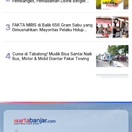
Pembangkit, Pemadaman Listrik Bergilir
Diperpanjang?
3
FAKTA MIRIS di Balik 656 Gram Sabu yang
Dimusnahkan: Mayoritas Pelaku Hidup
Susah, Ada Juga Sarjana!
4
Cuma di Tabalong! Mudik Bisa Santai Naik
Bus, Motor & Mobil Diantar Pakai Towing
5
Kapan Lebaran/Idul Fitri 2026, ini
Penjelasan Kemenag