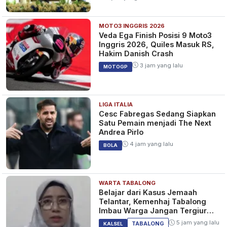
MOTO3 INGGRIS 2026
Veda Ega Finish Posisi 9 Moto3
Inggris 2026, Quiles Masuk RS,
Hakim Danish Crash
3 jam yang lalu
MOTOGP
LIGA ITALIA
Cesc Fabregas Sedang Siapkan
Satu Pemain menjadi The Next
Andrea Pirlo
4 jam yang lalu
BOLA
WARTA TABALONG
Belajar dari Kasus Jemaah
Telantar, Kemenhaj Tabalong
Imbau Warga Jangan Tergiur
Umrah Murah
5 jam yang lalu
TABALONG
KALSEL