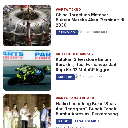
WARTA TEKNO
China Targetkan Matahari
Buatan Mereka Akan ‘Bersinar’ di
2030
2 jam yang lalu
TEKNOLOGI
MOTOGP INGGRIS 2026
Kutukan Silverstone Belum
Berakhir, Raul Fernandez Jadi
Raja Ke-12 MotoGP Inggris
2 jam yang lalu
MOTOGP
WARTA TANAH BUMBU
Hadiri Launching Buku “Suara
dari Tenggara”, Bupati Tanah
Bumbu Apresiasi Perkembangan
Literasi di Bumi Bersujud
TANAH BUMBU
KALSEL
3 jam yang lalu