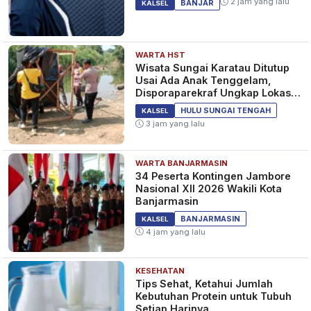
2 jam yang lalu
BANJAR
KALSEL
WARTA HST
Wisata Sungai Karatau Ditutup
Usai Ada Anak Tenggelam,
Disporaparekraf Ungkap Lokasi
Belum Berizin
HULU SUNGAI TENGAH
KALSEL
3 jam yang lalu
WARTA BANJARMASIN
34 Peserta Kontingen Jambore
Nasional XII 2026 Wakili Kota
Banjarmasin
BANJARMASIN
KALSEL
4 jam yang lalu
KESEHATAN
Tips Sehat, Ketahui Jumlah
Kebutuhan Protein untuk Tubuh
Setiap Harinya