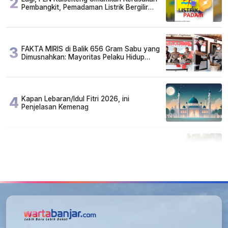
2
Pembangkit, Pemadaman Listrik Bergilir
Diperpanjang?
3
FAKTA MIRIS di Balik 656 Gram Sabu yang
Dimusnahkan: Mayoritas Pelaku Hidup
Susah, Ada Juga Sarjana!
4
Kapan Lebaran/Idul Fitri 2026, ini
Penjelasan Kemenag
5
Cuma di Tabalong! Mudik Bisa Santai Naik
Bus, Motor & Mobil Diantar Pakai Towing