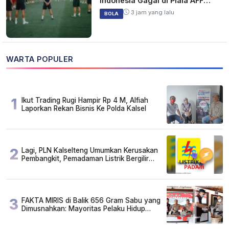
Indonesia Gagal di Piala AFF
2026
3 jam yang lalu
BOLA
WARTA POPULER
1
Ikut Trading Rugi Hampir Rp 4 M, Alfiah
Laporkan Rekan Bisnis Ke Polda Kalsel
2
Lagi, PLN Kalselteng Umumkan Kerusakan
Pembangkit, Pemadaman Listrik Bergilir
Diperpanjang?
3
FAKTA MIRIS di Balik 656 Gram Sabu yang
Dimusnahkan: Mayoritas Pelaku Hidup
Susah, Ada Juga Sarjana!