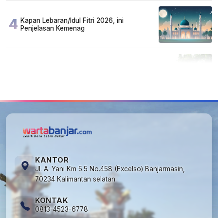
4
Kapan Lebaran/Idul Fitri 2026, ini
Penjelasan Kemenag
5
Cuma di Tabalong! Mudik Bisa Santai Naik
Bus, Motor & Mobil Diantar Pakai Towing
KANTOR
Jl. A. Yani Km 5.5 No.458 (Excelso) Banjarmasin,
70234 Kalimantan selatan
KONTAK
0813-4523-6778