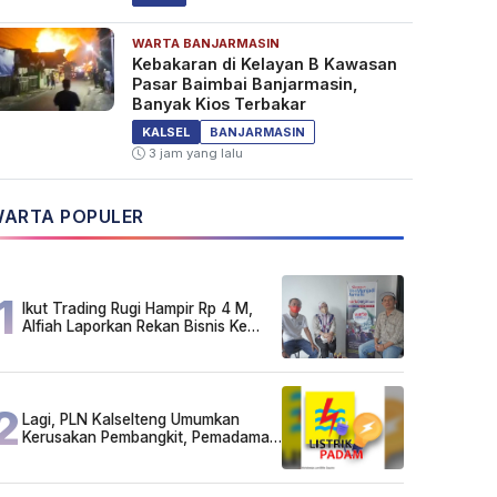
WARTA BANJARMASIN
Kebakaran di Kelayan B Kawasan
Pasar Baimbai Banjarmasin,
Banyak Kios Terbakar
KALSEL
BANJARMASIN
3 jam yang lalu
ARTA POPULER
1
Ikut Trading Rugi Hampir Rp 4 M,
Alfiah Laporkan Rekan Bisnis Ke
Polda Kalsel
2
Lagi, PLN Kalselteng Umumkan
Kerusakan Pembangkit, Pemadaman
Listrik Bergilir Diperpanjang?