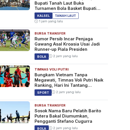
Bupati Tanah Laut Buka
Turnamen Bola Basket Bupati
Cup 2026
KALSEL
TANAH LAUT
1 jam yang lalu
BURSA TRANSFER
Rumor Persib Incar Penjaga
Gawang Asal Kroasia Usai Jadi
Runner-up Piala Presiden
2 jam yang lalu
BOLA
TIMNAS VOLI PUTRI
Bungkam Vietnam Tanpa
Megawati, Timnas Voli Putri Naik
Ranking, Hari Ini Tantang
Thailand
2 jam yang lalu
SPORT
BURSA TRANSFER
Sosok Nama Baru Pelatih Barito
Putera Bakal Diumumkan,
Pengganti Stefano Cugurra
2 jam yang lalu
BOLA