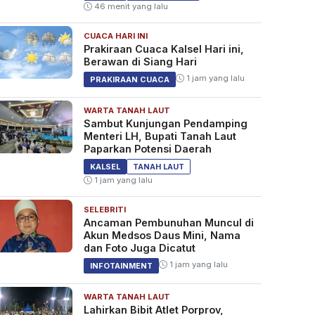
46 menit yang lalu
CUACA HARI INI
Prakiraan Cuaca Kalsel Hari ini,
Berawan di Siang Hari
1 jam yang lalu
PRAKIRAAN CUACA
WARTA TANAH LAUT
Sambut Kunjungan Pendamping
Menteri LH, Bupati Tanah Laut
Paparkan Potensi Daerah
KALSEL
TANAH LAUT
1 jam yang lalu
SELEBRITI
Ancaman Pembunuhan Muncul di
Akun Medsos Daus Mini, Nama
dan Foto Juga Dicatut
1 jam yang lalu
INFOTAINMENT
WARTA TANAH LAUT
Lahirkan Bibit Atlet Porprov,