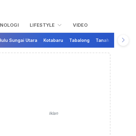
KNOLOGI
LIFESTYLE
VIDEO
Hulu Sungai Utara
Kotabaru
Tabalong
Tanah Bumbu
Ta
Iklan