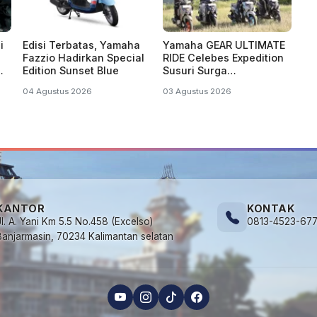
i
Edisi Terbatas, Yamaha
Yamaha GEAR ULTIMATE
Fazzio Hadirkan Special
RIDE Celebes Expedition
Edition Sunset Blue
Susuri Surga
ap
Tersembunyi Tanah
04 Agustus 2026
03 Agustus 2026
Celebes Sulawesi
KANTOR
KONTAK
Jl. A. Yani Km 5.5 No.458 (Excelso)
0813-4523-67
Banjarmasin, 70234 Kalimantan selatan