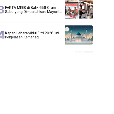
3
FAKTA MIRIS di Balik 656 Gram
Sabu yang Dimusnahkan: Mayoritas
Pelaku Hidup Susah, Ada Juga
Sarjana!
4
Kapan Lebaran/Idul Fitri 2026, ini
Penjelasan Kemenag
5
Cuma di Tabalong! Mudik Bisa
Santai Naik Bus, Motor & Mobil
Diantar Pakai Towing