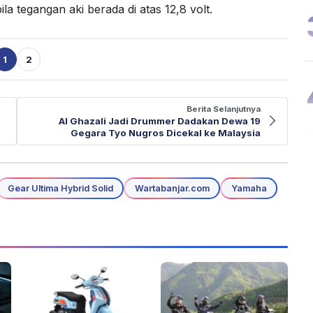
la tegangan aki berada di atas 12,8 volt.
1
2
Berita Selanjutnya
Al Ghazali Jadi Drummer Dadakan Dewa 19
Gegara Tyo Nugros Dicekal ke Malaysia
Gear Ultima Hybrid Solid
Wartabanjar.com
Yamaha