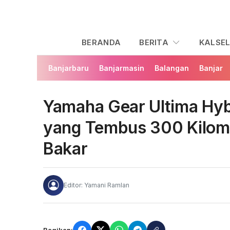
BERANDA
BERITA
KALSE
Banjarbaru
Banjarmasin
Balangan
Banjar
Yamaha Gear Ultima Hybr
yang Tembus 300 Kilome
Bakar
Editor: Yamani Ramlan
Bagikan: