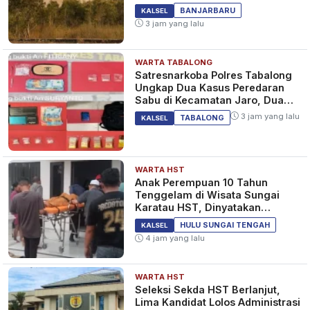
Sejak Tadi Malam
BANJARBARU
KALSEL
3 jam yang lalu
WARTA TABALONG
Satresnarkoba Polres Tabalong
Ungkap Dua Kasus Peredaran
Sabu di Kecamatan Jaro, Dua
Pelaku Diamankan
3 jam yang lalu
TABALONG
KALSEL
WARTA HST
Anak Perempuan 10 Tahun
Tenggelam di Wisata Sungai
Karatau HST, Dinyatakan
Meninggal Dunia
HULU SUNGAI TENGAH
KALSEL
4 jam yang lalu
WARTA HST
Seleksi Sekda HST Berlanjut,
Lima Kandidat Lolos Administrasi