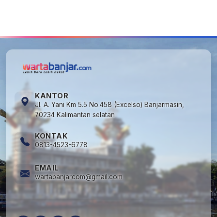
5
Kecelakaan Maut di Jalan Tjilik Riwut
Katingan! Pikap dan Avanza Bertabrakan,
Korban Luka Parah
KANTOR
Jl. A. Yani Km 5.5 No.458 (Excelso) Banjarmasin,
70234 Kalimantan selatan
KONTAK
0813-4523-6778
EMAIL
wartabanjarcom@gmail.com