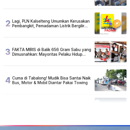
2
Lagi, PLN Kalselteng Umumkan Kerusakan
Pembangkit, Pemadaman Listrik Bergilir
Diperpanjang?
3
FAKTA MIRIS di Balik 656 Gram Sabu yang
Dimusnahkan: Mayoritas Pelaku Hidup
Susah, Ada Juga Sarjana!
4
Cuma di Tabalong! Mudik Bisa Santai Naik
Bus, Motor & Mobil Diantar Pakai Towing
5
Kapan Lebaran/Idul Fitri 2026, ini
Penjelasan Kemenag