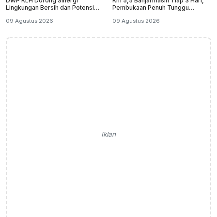
DWP KLH Dorong Sinergi
Km 5,5 Banjarmasin Tiap 3 Hari,
Lingkungan Bersih dan Potensi
Pembukaan Penuh Tunggu
Wisata Tanah Laut
Pantauan
09 Agustus 2026
09 Agustus 2026
Iklan