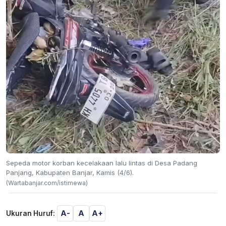
Sepeda motor korban kecelakaan lalu lintas di Desa Padang
Panjang, Kabupaten Banjar, Kamis (4/6).
(Wartabanjar.com/istimewa)
A-
A
A+
Ukuran Huruf: