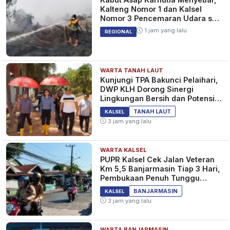
Kalteng Nomor 1 dan Kalsel
Nomor 3 Pencemaran Udara se-
Indonesia
1 jam yang lalu
REGIONAL
WARTA TANAH LAUT
Kunjungi TPA Bakunci Pelaihari,
DWP KLH Dorong Sinergi
Lingkungan Bersih dan Potensi
Wisata Tanah Laut
TANAH LAUT
KALSEL
3 jam yang lalu
WARTA KALSEL
PUPR Kalsel Cek Jalan Veteran
Km 5,5 Banjarmasin Tiap 3 Hari,
Pembukaan Penuh Tunggu
Pantauan
BANJARMASIN
KALSEL
3 jam yang lalu
WARTA BANJARMASIN