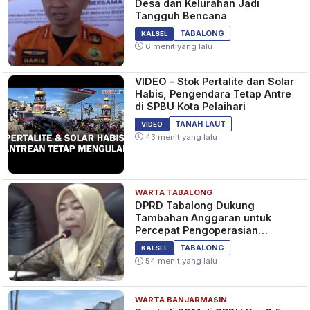
Desa dan Kelurahan Jadi
Tangguh Bencana
TABALONG
KALSEL
6 menit yang lalu
VIDEO - Stok Pertalite dan Solar
Habis, Pengendara Tetap Antre
di SPBU Kota Pelaihari
TANAH LAUT
VIDEO
43 menit yang lalu
WARTA TABALONG
DPRD Tabalong Dukung
Tambahan Anggaran untuk
Percepat Pengoperasian
Bandara Warukin
TABALONG
KALSEL
54 menit yang lalu
WARTA BANJARMASIN