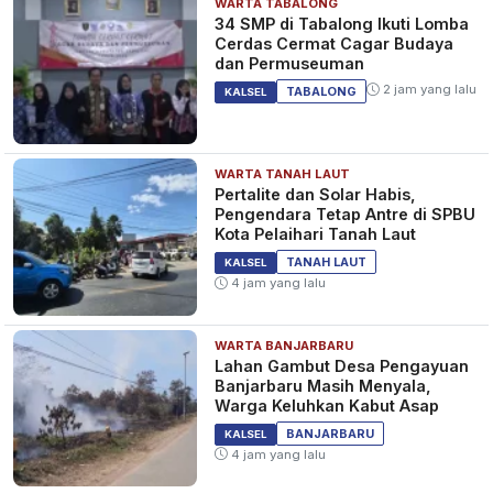
WARTA TABALONG
34 SMP di Tabalong Ikuti Lomba
Cerdas Cermat Cagar Budaya
dan Permuseuman
2 jam yang lalu
TABALONG
KALSEL
WARTA TANAH LAUT
​Pertalite dan Solar Habis,
Pengendara Tetap Antre di SPBU
Kota Pelaihari Tanah Laut
TANAH LAUT
KALSEL
4 jam yang lalu
WARTA BANJARBARU
Lahan Gambut Desa Pengayuan
Banjarbaru Masih Menyala,
Warga Keluhkan Kabut Asap
BANJARBARU
KALSEL
4 jam yang lalu