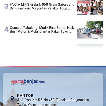
3
FAKTA MIRIS di Balik 656 Gram Sabu yang
Dimusnahkan: Mayoritas Pelaku Hidup
Susah, Ada Juga Sarjana!
4
Cuma di Tabalong! Mudik Bisa Santai Naik
Bus, Motor & Mobil Diantar Pakai Towing
5
Kapan Lebaran/Idul Fitri 2026, ini
Penjelasan Kemenag
KANTOR
Jl. A. Yani Km 5.5 No.458 (Excelso) Banjarmasin,
70234 Kalimantan selatan