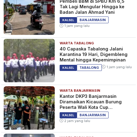
Pembeli BBM di SPBU Km 6,5
Tak Lagi Mengular Hingga ke
Badan Jalan Ahmad Yani
BANJARMASIN
KALSEL
1 jam yang lalu
WARTA TABALONG
40 Capaska Tabalong Jalani
Karantina 19 Hari, Digembleng
Mental hingga Kepemimpinan
1 jam yang lalu
TABALONG
KALSEL
WARTA BANJARMASIN
Kantor DKP3 Banjarmasin
Diramaikan Kicauan Burung
Peserta Wali Kota Cup
Banjarmasin
BANJARMASIN
KALSEL
2 jam yang lalu