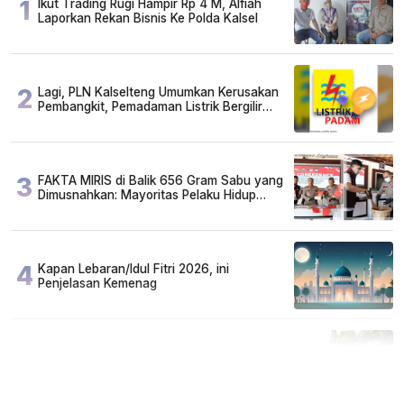
1
Ikut Trading Rugi Hampir Rp 4 M, Alfiah
Laporkan Rekan Bisnis Ke Polda Kalsel
2
Lagi, PLN Kalselteng Umumkan Kerusakan
Pembangkit, Pemadaman Listrik Bergilir
Diperpanjang?
3
FAKTA MIRIS di Balik 656 Gram Sabu yang
Dimusnahkan: Mayoritas Pelaku Hidup
Susah, Ada Juga Sarjana!
4
Kapan Lebaran/Idul Fitri 2026, ini
Penjelasan Kemenag
5
Cuma di Tabalong! Mudik Bisa Santai Naik
Bus, Motor & Mobil Diantar Pakai Towing