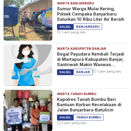
WARTA BANJARBARU
Sumur Warga Mulai Kering,
Polsek Cempaka Banjarbaru
Salurkan 10 Ribu Liter Air Bersih
BANJARBARU
KALSEL
1 jam yang lalu
WARTA KABUPATEN BANJAR
Begal Payudara Kembali Terjadi
di Martapura Kabupaten Banjar,
Santriwati Makin Waswas
Melintas
1 jam yang lalu
BANJAR
KALSEL
WARTA TANAH BUMBU
Kapolres Tanah Bumbu Beri
Bantuan Korban Kecelakaan di
Jalan Banjarbaru-Batulicin
TANAH BUMBU
KALSEL
2 jam yang lalu