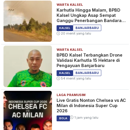
WARTA KALSEL
Karhutla Hingga Malam, BPBD
Kalsel Ungkap Asap Sempat
Ganggu Penerbangan Bandara
Syamsudin Noor
BANJARBARU
KALSEL
20 menit yang lalu
WARTA KALSEL
BPBD Kalsel Terbangkan Drone
Validasi Karhutla 15 Hektare di
Pengayuan Banjarbaru
BANJARBARU
KALSEL
54 menit yang lalu
LAGA PRAMUSIM
Live Gratis Nonton Chelsea vs AC
Milan di Indonesia Super Cup
2026
1 jam yang lalu
BOLA