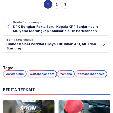
1
2
3
Berita Sebelumnya
KPK Bongkar Fakta Baru: Kepala KPP Banjarmasin
Mulyono Merangkap Komisaris di 12 Perusahaan
Berita Selanjutnya
Dinkes Kalsel Perkuat Upaya Turunkan AKI, AKB dan
Stunting
Tags:
Aerox Alpha
Wartabanjar.com
Yamaha
Yamaha Indonesia
BERITA TERKAIT