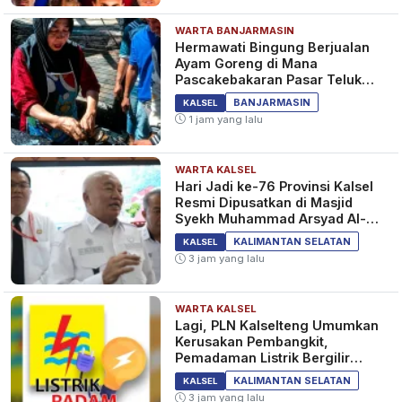
WARTA BANJARMASIN
Hermawati Bingung Berjualan
Ayam Goreng di Mana
Pascakebakaran Pasar Teluk
Dalam Banjarmasin
BANJARMASIN
KALSEL
1 jam yang lalu
WARTA KALSEL
Hari Jadi ke-76 Provinsi Kalsel
Resmi Dipusatkan di Masjid
Syekh Muhammad Arsyad Al-
Banjari
KALIMANTAN SELATAN
KALSEL
3 jam yang lalu
WARTA KALSEL
Lagi, PLN Kalselteng Umumkan
Kerusakan Pembangkit,
Pemadaman Listrik Bergilir
Diperpanjang?
KALIMANTAN SELATAN
KALSEL
3 jam yang lalu