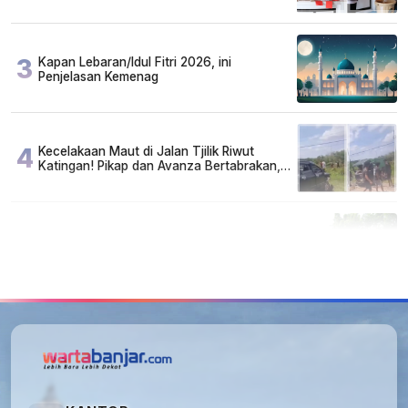
Susah, Ada Juga Sarjana!
3
Kapan Lebaran/Idul Fitri 2026, ini
Penjelasan Kemenag
4
Kecelakaan Maut di Jalan Tjilik Riwut
Katingan! Pikap dan Avanza Bertabrakan,
Korban Luka Parah
5
Cuma di Tabalong! Mudik Bisa Santai Naik
Bus, Motor & Mobil Diantar Pakai Towing