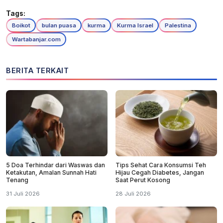
Tags:
Boikot
bulan puasa
kurma
Kurma Israel
Palestina
Wartabanjar.com
BERITA TERKAIT
5 Doa Terhindar dari Waswas dan
Tips Sehat Cara Konsumsi Teh
Ketakutan, Amalan Sunnah Hati
Hijau Cegah Diabetes, Jangan
Tenang
Saat Perut Kosong
31 Juli 2026
28 Juli 2026