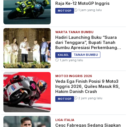
Raja Ke-12 MotoGP Inggris
1 jam yang lalu
MOTOGP
WARTA TANAH BUMBU
Hadiri Launching Buku “Suara
dari Tenggara”, Bupati Tanah
Bumbu Apresiasi Perkembangan
Literasi di Bumi Bersujud
TANAH BUMBU
KALSEL
1 jam yang lalu
MOTO3 INGGRIS 2026
Veda Ega Finish Posisi 9 Moto3
Inggris 2026, Quiles Masuk RS,
Hakim Danish Crash
2 jam yang lalu
MOTOGP
LIGA ITALIA
Cesc Fabregas Sedang Siapkan