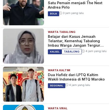
Satu Pemain menjadi The Next
Andrea Pirlo
3 jam yang lalu
BOLA
WARTA TABALONG
Belajar dari Kasus Jemaah
Telantar, Kemenhaj Tabalong
Imbau Warga Jangan Tergiur
Umrah Murah
4 jam yang lalu
TABALONG
KALSEL
WARTA KALTIM
Dua Hafidz dari LPTQ Kaltim
Wakili Indonesia di MTQ Maroko
4 jam yang lalu
REGIONAL
WARTA VIRAL