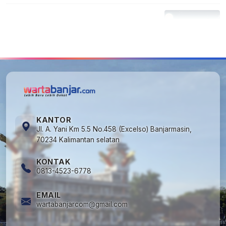
5
Kapan Lebaran/Idul Fitri 2026, ini
Penjelasan Kemenag
KANTOR
Jl. A. Yani Km 5.5 No.458 (Excelso) Banjarmasin,
70234 Kalimantan selatan
KONTAK
0813-4523-6778
EMAIL
wartabanjarcom@gmail.com