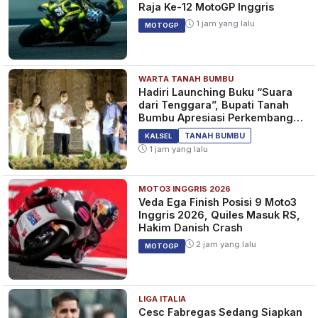
Raja Ke-12 MotoGP Inggris
1 jam yang lalu
MOTOGP
WARTA TANAH BUMBU
Hadiri Launching Buku “Suara
dari Tenggara”, Bupati Tanah
Bumbu Apresiasi Perkembangan
Literasi di Bumi Bersujud
TANAH BUMBU
KALSEL
1 jam yang lalu
MOTO3 INGGRIS 2026
Veda Ega Finish Posisi 9 Moto3
Inggris 2026, Quiles Masuk RS,
Hakim Danish Crash
2 jam yang lalu
MOTOGP
LIGA ITALIA
Cesc Fabregas Sedang Siapkan