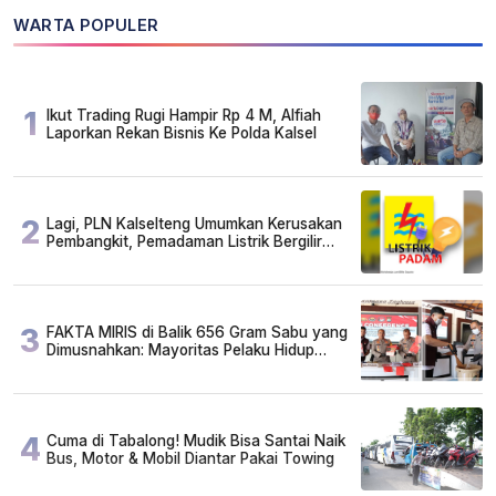
WARTA POPULER
1
Ikut Trading Rugi Hampir Rp 4 M, Alfiah
Laporkan Rekan Bisnis Ke Polda Kalsel
2
Lagi, PLN Kalselteng Umumkan Kerusakan
Pembangkit, Pemadaman Listrik Bergilir
Diperpanjang?
3
FAKTA MIRIS di Balik 656 Gram Sabu yang
Dimusnahkan: Mayoritas Pelaku Hidup
Susah, Ada Juga Sarjana!
4
Cuma di Tabalong! Mudik Bisa Santai Naik
Bus, Motor & Mobil Diantar Pakai Towing