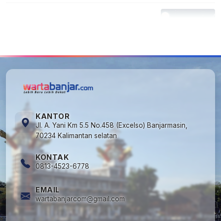
5
Kapan Lebaran/Idul Fitri 2026, ini
Penjelasan Kemenag
KANTOR
Jl. A. Yani Km 5.5 No.458 (Excelso) Banjarmasin,
70234 Kalimantan selatan
KONTAK
0813-4523-6778
EMAIL
wartabanjarcom@gmail.com