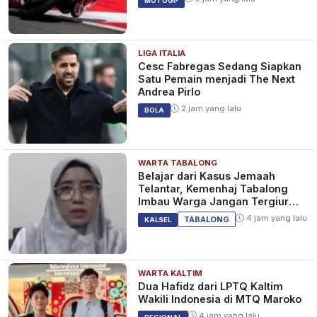
MOTOGP
LIGA ITALIA
Cesc Fabregas Sedang Siapkan
Satu Pemain menjadi The Next
Andrea Pirlo
2 jam yang lalu
BOLA
WARTA TABALONG
Belajar dari Kasus Jemaah
Telantar, Kemenhaj Tabalong
Imbau Warga Jangan Tergiur
Umrah Murah
4 jam yang lalu
TABALONG
KALSEL
WARTA KALTIM
Dua Hafidz dari LPTQ Kaltim
Wakili Indonesia di MTQ Maroko
4 jam yang lalu