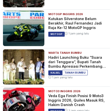
MOTOGP INGGRIS 2026
Kutukan Silverstone Belum
Berakhir, Raul Fernandez Jadi
Raja Ke-12 MotoGP Inggris
1 jam yang lalu
MOTOGP
WARTA TANAH BUMBU
Hadiri Launching Buku “Suara
dari Tenggara”, Bupati Tanah
Bumbu Apresiasi Perkembangan
Literasi di Bumi Bersujud
TANAH BUMBU
KALSEL
1 jam yang lalu
MOTO3 INGGRIS 2026
Veda Ega Finish Posisi 9 Moto3
Inggris 2026, Quiles Masuk RS,
Hakim Danish Crash
2 jam yang lalu