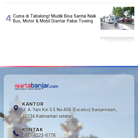
4
Cuma di Tabalong! Mudik Bisa Santai Naik
Bus, Motor & Mobil Diantar Pakai Towing
5
Kapan Lebaran/Idul Fitri 2026, ini
Penjelasan Kemenag
KANTOR
Jl. A. Yani Km 5.5 No.458 (Excelso) Banjarmasin,
70234 Kalimantan selatan
KONTAK
0813-4523-6778