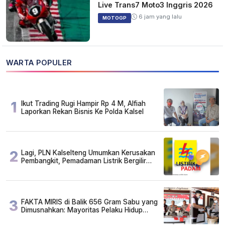
Live Trans7 Moto3 Inggris 2026
6 jam yang lalu
MOTOGP
WARTA POPULER
1
Ikut Trading Rugi Hampir Rp 4 M, Alfiah
Laporkan Rekan Bisnis Ke Polda Kalsel
2
Lagi, PLN Kalselteng Umumkan Kerusakan
Pembangkit, Pemadaman Listrik Bergilir
Diperpanjang?
3
FAKTA MIRIS di Balik 656 Gram Sabu yang
Dimusnahkan: Mayoritas Pelaku Hidup
Susah, Ada Juga Sarjana!