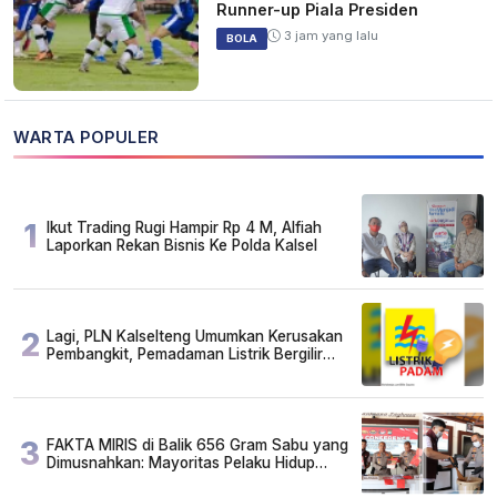
Runner-up Piala Presiden
3 jam yang lalu
BOLA
WARTA POPULER
1
Ikut Trading Rugi Hampir Rp 4 M, Alfiah
Laporkan Rekan Bisnis Ke Polda Kalsel
2
Lagi, PLN Kalselteng Umumkan Kerusakan
Pembangkit, Pemadaman Listrik Bergilir
Diperpanjang?
3
FAKTA MIRIS di Balik 656 Gram Sabu yang
Dimusnahkan: Mayoritas Pelaku Hidup
Susah, Ada Juga Sarjana!