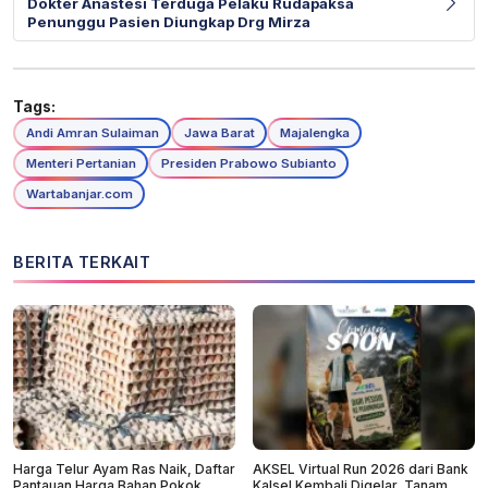
Dokter Anastesi Terduga Pelaku Rudapaksa
Penunggu Pasien Diungkap Drg Mirza
Tags:
Andi Amran Sulaiman
Jawa Barat
Majalengka
Menteri Pertanian
Presiden Prabowo Subianto
Wartabanjar.com
BERITA TERKAIT
Harga Telur Ayam Ras Naik, Daftar
AKSEL Virtual Run 2026 dari Bank
Pantauan Harga Bahan Pokok
Kalsel Kembali Digelar, Tanam