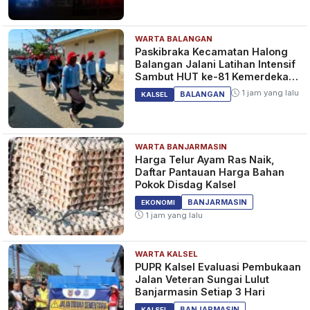
WARTA BALANGAN
Paskibraka Kecamatan Halong
Balangan Jalani Latihan Intensif
Sambut HUT ke-81 Kemerdekaan
RI
1 jam yang lalu
BALANGAN
KALSEL
WARTA BANJARMASIN
Harga Telur Ayam Ras Naik,
Daftar Pantauan Harga Bahan
Pokok Disdag Kalsel
BANJARMASIN
EKONOMI
1 jam yang lalu
WARTA KALSEL
PUPR Kalsel Evaluasi Pembukaan
Jalan Veteran Sungai Lulut
Banjarmasin Setiap 3 Hari
BANJARMASIN
KALSEL