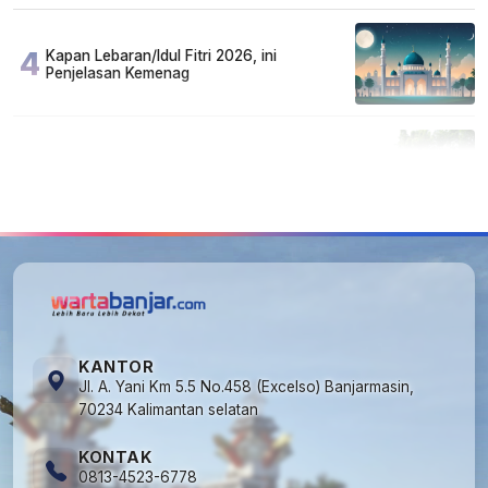
4
Kapan Lebaran/Idul Fitri 2026, ini
Penjelasan Kemenag
5
Cuma di Tabalong! Mudik Bisa Santai Naik
Bus, Motor & Mobil Diantar Pakai Towing
KANTOR
Jl. A. Yani Km 5.5 No.458 (Excelso) Banjarmasin,
70234 Kalimantan selatan
KONTAK
0813-4523-6778