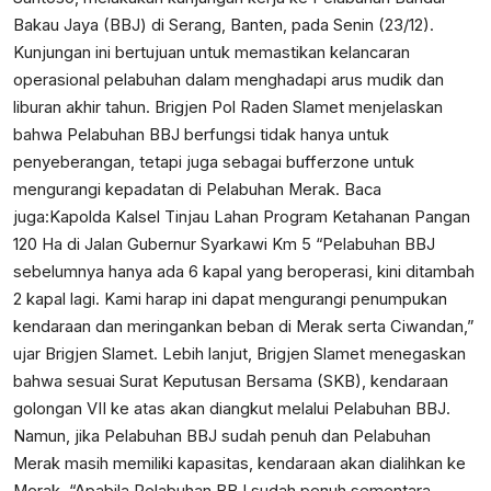
Bakau Jaya (BBJ) di Serang, Banten, pada Senin (23/12).
Kunjungan ini bertujuan untuk memastikan kelancaran
operasional pelabuhan dalam menghadapi arus mudik dan
liburan akhir tahun. Brigjen Pol Raden Slamet menjelaskan
bahwa Pelabuhan BBJ berfungsi tidak hanya untuk
penyeberangan, tetapi juga sebagai bufferzone untuk
mengurangi kepadatan di Pelabuhan Merak. Baca
juga:
Kapolda Kalsel Tinjau Lahan Program Ketahanan Pangan
120 Ha di Jalan Gubernur Syarkawi Km 5
“Pelabuhan BBJ
sebelumnya hanya ada 6 kapal yang beroperasi, kini ditambah
2 kapal lagi. Kami harap ini dapat mengurangi penumpukan
kendaraan dan meringankan beban di Merak serta Ciwandan,”
ujar Brigjen Slamet. Lebih lanjut, Brigjen Slamet menegaskan
bahwa sesuai Surat Keputusan Bersama (SKB), kendaraan
golongan VII ke atas akan diangkut melalui Pelabuhan BBJ.
Namun, jika Pelabuhan BBJ sudah penuh dan Pelabuhan
Merak masih memiliki kapasitas, kendaraan akan dialihkan ke
Merak. “Apabila Pelabuhan BBJ sudah penuh sementara