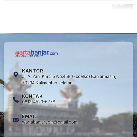
5
Cuma di Tabalong! Mudik Bisa Santai Naik
Bus, Motor & Mobil Diantar Pakai Towing
KANTOR
Jl. A. Yani Km 5.5 No.458 (Excelso) Banjarmasin,
70234 Kalimantan selatan
KONTAK
0813-4523-6778
EMAIL
wartabanjarcom@gmail.com