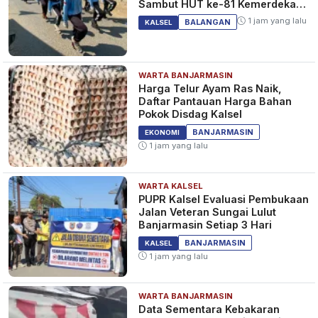
Sambut HUT ke-81 Kemerdekaan
RI
1 jam yang lalu
BALANGAN
KALSEL
WARTA BANJARMASIN
Harga Telur Ayam Ras Naik,
Daftar Pantauan Harga Bahan
Pokok Disdag Kalsel
BANJARMASIN
EKONOMI
1 jam yang lalu
WARTA KALSEL
PUPR Kalsel Evaluasi Pembukaan
Jalan Veteran Sungai Lulut
Banjarmasin Setiap 3 Hari
BANJARMASIN
KALSEL
1 jam yang lalu
WARTA BANJARMASIN
Data Sementara Kebakaran