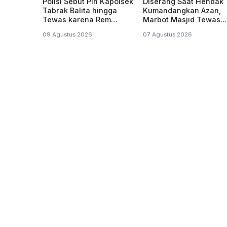
Polisi Sebut Plh Kapolsek
Diserang Saat Hendak
Tabrak Balita hingga
Kumandangkan Azan,
Tewas karena Rem
Marbot Masjid Tewas
Blong, Belum Tersangka
Penuh Luka Sabetan
09 Agustus 2026
07 Agustus 2026
Samurai