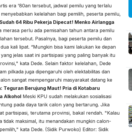
artis era '80an tersebut, jadwal pemilu yang terlalu
 menyebabkan kelelahan bagi pemilih, peserta pemilu,
Sudah 64 Ribu Pekerja Dipecat! Menko Airlangga
a merasa perlu ada pemisahan tahun antara pemilu
elahan tersebut. Pasalnya, bagi peserta pemilu dan
ua kali lipat. “Mungkin bisa kami lakukan ke depan
ng jelas saat ini partisipasi yang paling banyak itu
ovinsi," kata Dede. Selain faktor kelelahan, Dede
am pilkada juga dipengaruhi oleh elektabilitas dan
k calon sangat mempengaruhi masyarakat datang ke
a:
Teguran Berujung Maut! Pria di Kotabaru
a Alkohol
Meski KPU sudah melakukan sosialisasi
antung pada daya tarik calon yang bertarung. Jika
 partisipasi, terutama provinsi, bakal rendah. "Kalau
ya tidak maksimal, itu menandakan mungkin calon-
milih," kata Dede. (Sidik Purwoko) Editor: Sidik