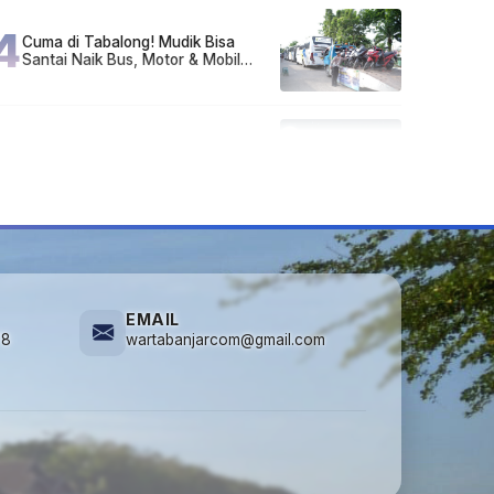
4
Cuma di Tabalong! Mudik Bisa
Santai Naik Bus, Motor & Mobil
Diantar Pakai Towing
5
Kapan Lebaran/Idul Fitri 2026, ini
Penjelasan Kemenag
EMAIL
78
wartabanjarcom@gmail.com