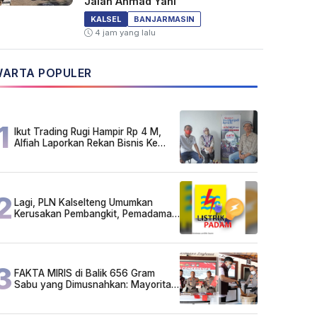
Jalan Ahmad Yani
KALSEL
BANJARMASIN
4 jam yang lalu
ARTA POPULER
1
Ikut Trading Rugi Hampir Rp 4 M,
Alfiah Laporkan Rekan Bisnis Ke
Polda Kalsel
2
Lagi, PLN Kalselteng Umumkan
Kerusakan Pembangkit, Pemadaman
Listrik Bergilir Diperpanjang?
3
FAKTA MIRIS di Balik 656 Gram
Sabu yang Dimusnahkan: Mayoritas
Pelaku Hidup Susah, Ada Juga
Sarjana!