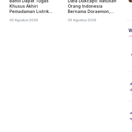
Bahlil Dapat Tugas
Data Dukcapil: Ratusan
Khusus Akhiri
Orang Indonesia
Pemadaman Listrik
Bernama Doraemon,
Bergilir di Kalsel dan
Nobita, Uzumaki, Naruto
05 Agustus 2026
05 Agustus 2026
Kalteng
W