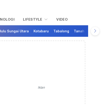
KNOLOGI
LIFESTYLE
VIDEO
Hulu Sungai Utara
Kotabaru
Tabalong
Tanah Bumbu
Ta
Iklan