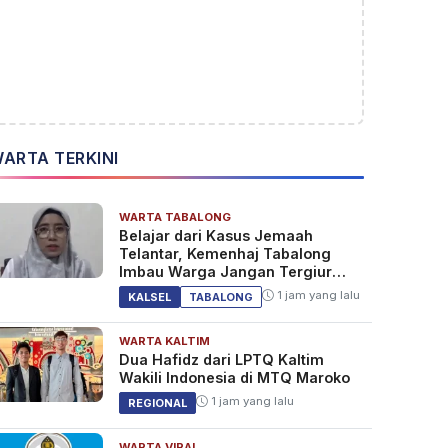
ARTA TERKINI
WARTA TABALONG
Belajar dari Kasus Jemaah
Telantar, Kemenhaj Tabalong
Imbau Warga Jangan Tergiur
Umrah Murah
1 jam yang lalu
KALSEL
TABALONG
WARTA KALTIM
Dua Hafidz dari LPTQ Kaltim
Wakili Indonesia di MTQ Maroko
1 jam yang lalu
REGIONAL
WARTA VIRAL