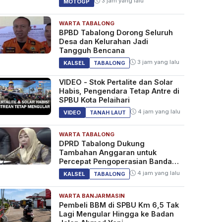
3 jam yang lalu
MOTOGP
WARTA TABALONG
BPBD Tabalong Dorong Seluruh
Desa dan Kelurahan Jadi
Tangguh Bencana
3 jam yang lalu
KALSEL
TABALONG
VIDEO - Stok Pertalite dan Solar
Habis, Pengendara Tetap Antre di
SPBU Kota Pelaihari
4 jam yang lalu
VIDEO
TANAH LAUT
WARTA TABALONG
DPRD Tabalong Dukung
Tambahan Anggaran untuk
Percepat Pengoperasian Bandara
Warukin
4 jam yang lalu
KALSEL
TABALONG
WARTA BANJARMASIN
Pembeli BBM di SPBU Km 6,5 Tak
Lagi Mengular Hingga ke Badan