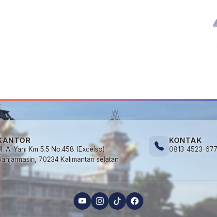
KANTOR
KONTAK
Jl. A. Yani Km 5.5 No.458 (Excelso)
0813-4523-67
Banjarmasin, 70234 Kalimantan selatan