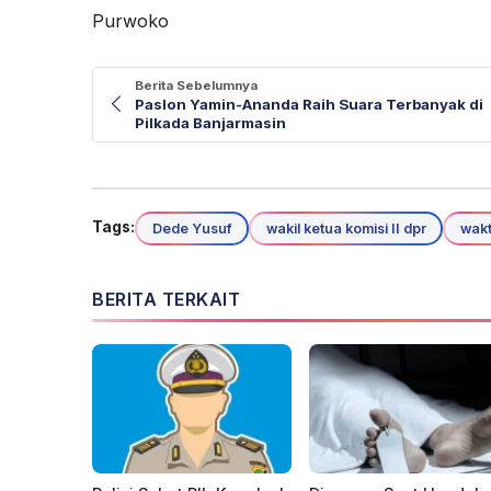
Purwoko
Berita Sebelumnya
Paslon Yamin-Ananda Raih Suara Terbanyak di
Pilkada Banjarmasin
Tags:
Dede Yusuf
wakil ketua komisi II dpr
wakt
BERITA TERKAIT