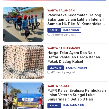
WARTA BALANGAN
Paskibraka Kecamatan Halong
Balangan Jalani Latihan Intensif
Sambut HUT ke-81 Kemerdekaan
RI
BALANGAN
KALSEL
33 menit yang lalu
WARTA BANJARMASIN
Harga Telur Ayam Ras Naik,
Daftar Pantauan Harga Bahan
Pokok Disdag Kalsel
BANJARMASIN
EKONOMI
47 menit yang lalu
WARTA KALSEL
PUPR Kalsel Evaluasi Pembukaan
Jalan Veteran Sungai Lulut
Banjarmasin Setiap 3 Hari
BANJARMASIN
KALSEL