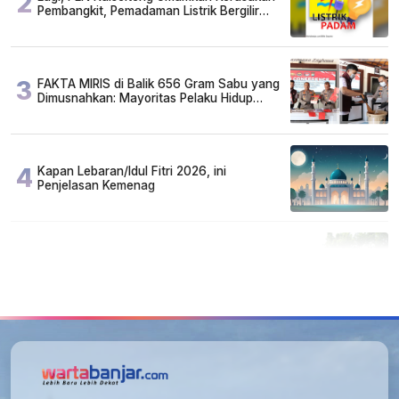
2
Pembangkit, Pemadaman Listrik Bergilir
Diperpanjang?
3
FAKTA MIRIS di Balik 656 Gram Sabu yang
Dimusnahkan: Mayoritas Pelaku Hidup
Susah, Ada Juga Sarjana!
4
Kapan Lebaran/Idul Fitri 2026, ini
Penjelasan Kemenag
5
Cuma di Tabalong! Mudik Bisa Santai Naik
Bus, Motor & Mobil Diantar Pakai Towing