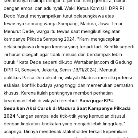
seharusnya disikapi dengan bijak dan riang gembira, bukan
dengan emosi dan adu nyali. Wakil Ketua Komisi II DPR RI
Dede Yusuf menyampaikan turut belasungkawa atas
tewasnya seorang warga Sampang, Madura,
Jawa Timur
.
Menurut Dede, warga itu tewas saat mengikuti kegiatan
kampanye Pilkada Sampang 2024. "Kami mengucapkan
belasungkawa dengan kondisi yang terjadi tadi. Konflik seperti
ini harus dicegah agar tidak meluas dan berdampak lebih
buruk,” kata Dede seperti dikutip
Wartabanjar.com
di Gedung
DPR RI, Senayan, Jakarta, Senin (18/11/2024). Menurut
politikus Partai Demokrat ini, wilayah Madura memiliki potensi
eskalasi konflik budaya yang tinggi dan memerlukan perhatian
khusus. Karena itulah pentingnya memberi perhatian
keamanan lebih di wilayah tersebut.
Baca juga:
KPU
Sesalkan Aksi Carok di Madura Saat Kampanye Pilkada
2024
"Jangan sampai ada titik-titik yang kemudian disusul
dengan tingkatan-tingkatan yang menjadi lebih tinggi lagi,"
ucapnya. Dirinya mendesak stakeholder terkait kepemiluan