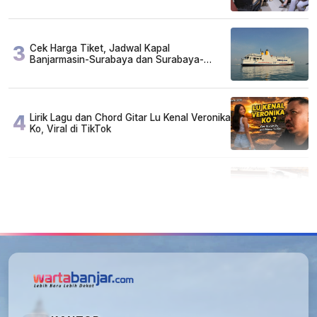
Arisan
3
Cek Harga Tiket, Jadwal Kapal
Banjarmasin-Surabaya dan Surabaya-
Banjarmasin Minggu 3 Mei 2026
4
Lirik Lagu dan Chord Gitar Lu Kenal Veronika
Ko, Viral di TikTok
5
FAKTA MIRIS di Balik 656 Gram Sabu yang
Dimusnahkan: Mayoritas Pelaku Hidup
Susah, Ada Juga Sarjana!