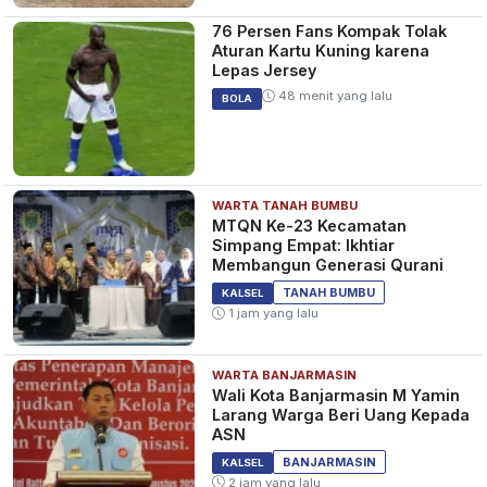
76 Persen Fans Kompak Tolak
Aturan Kartu Kuning karena
Lepas Jersey
48 menit yang lalu
BOLA
WARTA TANAH BUMBU
MTQN Ke-23 Kecamatan
Simpang Empat: Ikhtiar
Membangun Generasi Qurani
TANAH BUMBU
KALSEL
1 jam yang lalu
WARTA BANJARMASIN
Wali Kota Banjarmasin M Yamin
Larang Warga Beri Uang Kepada
ASN
BANJARMASIN
KALSEL
2 jam yang lalu