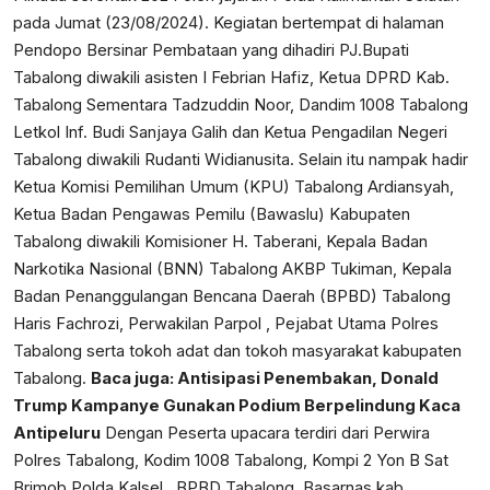
pada Jumat (23/08/2024). Kegiatan bertempat di halaman
Pendopo Bersinar Pembataan yang dihadiri PJ.Bupati
Tabalong diwakili asisten I Febrian Hafiz, Ketua DPRD Kab.
Tabalong Sementara Tadzuddin Noor, Dandim 1008 Tabalong
Letkol Inf. Budi Sanjaya Galih dan Ketua
Pengadilan Negeri
Tabalong
diwakili Rudanti Widianusita. Selain itu nampak hadir
Ketua
Komisi Pemilihan Umum (KPU)
Tabalong Ardiansyah,
Ketua
Badan Pengawas Pemilu (Bawaslu)
Kabupaten
Tabalong diwakili Komisioner H. Taberani, Kepala
Badan
Narkotika Nasional (BNN)
Tabalong AKBP Tukiman, Kepala
Badan Penanggulangan Bencana Daerah (BPBD) Tabalong
Haris Fachrozi, Perwakilan Parpol , Pejabat Utama Polres
Tabalong serta tokoh adat dan tokoh masyarakat
kabupaten
Tabalong
.
Baca juga:
Antisipasi Penembakan, Donald
Trump Kampanye Gunakan Podium Berpelindung Kaca
Antipeluru
Dengan Peserta upacara terdiri dari Perwira
Polres Tabalong, Kodim 1008 Tabalong, Kompi 2 Yon B Sat
Brimob Polda Kalsel , BPBD Tabalong, Basarnas kab.