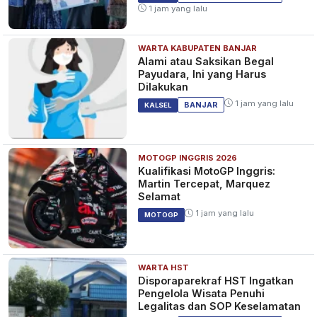
1 jam yang lalu
WARTA KABUPATEN BANJAR
Alami atau Saksikan Begal
Payudara, Ini yang Harus
Dilakukan
1 jam yang lalu
BANJAR
KALSEL
MOTOGP INGGRIS 2026
Kualifikasi MotoGP Inggris:
Martin Tercepat, Marquez
Selamat
1 jam yang lalu
MOTOGP
WARTA HST
Disporaparekraf HST Ingatkan
Pengelola Wisata Penuhi
Legalitas dan SOP Keselamatan