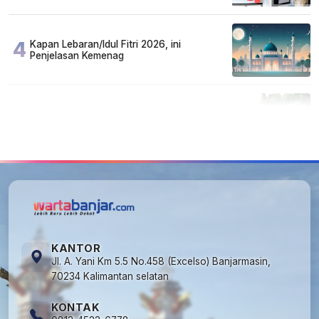
4
Kapan Lebaran/Idul Fitri 2026, ini
Penjelasan Kemenag
5
Cuma di Tabalong! Mudik Bisa Santai Naik
Bus, Motor & Mobil Diantar Pakai Towing
KANTOR
Jl. A. Yani Km 5.5 No.458 (Excelso) Banjarmasin,
70234 Kalimantan selatan
KONTAK