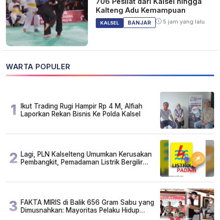
706 Pesilat dari Kalsel hingga
Kalteng Adu Kemampuan
5 jam yang lalu
BANJAR
KALSEL
WARTA POPULER
1
Ikut Trading Rugi Hampir Rp 4 M, Alfiah
Laporkan Rekan Bisnis Ke Polda Kalsel
2
Lagi, PLN Kalselteng Umumkan Kerusakan
Pembangkit, Pemadaman Listrik Bergilir
Diperpanjang?
3
FAKTA MIRIS di Balik 656 Gram Sabu yang
Dimusnahkan: Mayoritas Pelaku Hidup
Susah, Ada Juga Sarjana!