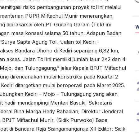
itigasi risiko pembangunan proyek tol ini melalui
ementerian PUPR Miftachul Munir menerangkan,
ng diprakarsai oleh PT Gudang Garam (Tbk) ini
W
n dengan masa konsesi selama 50 tahun. Adapun Badan
urya Sapta Agung Tol. “Jalan tol Kediri -
i akses Bandara Dhoho di Kediri sepanjang 6,82 km,
 akses. Jalan Tol ini memiliki jumlah lajur 2x2 dan 4
 Mojo, dan Tulungagung,” jelas Kepala BPJT Miftachul
gung direncanakan mulai konstruksi pada Kuartal 2
ediri ditargetkan mulai beroperasi pada Maret 2025.
ubungkan Kediri – Mojo – Tulungagung yang akan
ut hadir mendampingi Menteri Basuki, Sekretaris
deral Bina Marga Hedy Rahadian, Direktur Jenderal
 BPJT Miftachul Munir. (Sidik Purwoko) Baca
at di Bandara Raja Sisingamangaraja XII
Editor: Sidik