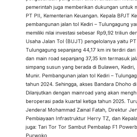
pemerintah juga memberikan dukungan untuk mem
PT PII, Kementerian Keuangan. Kepala BPJT K
pembangunan jalan tol Kediri – Tulungagung ya
memiliki nilai investasi sebesar Rp9,92 triliu
Usaha Jalan Tol (BUJT) pengelolanya yaitu PT S
Tulungagung sepanjang 44,17 km ini terdiri dar
dan main road sepanjang 37,35 km termasuk jalan
simpang susun yang berada di Bulawen, Kediri,
Munir. Pembangunan jalan tol Kediri – Tulunga
tahun 2024. Sehingga, akses Bandara Dhoho di K
Dilanjutkan dengan mainroad yang akan mengh
beroperasi pada kuartal ketiga tahun 2025. Tur
Jenderal Mohammad Zainal Fatah, Direktur Jen
Pembiayaan Infrastruktur Herry TZ, dan Kepala
juga:
Tari Tor Tor Sambut Pembalap F1 Powerbo
Purwoko