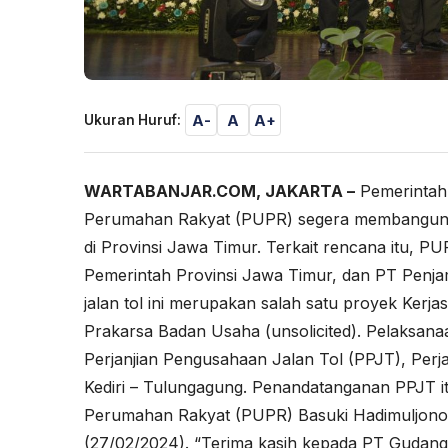
A-
A
A+
Ukuran Huruf:
WARTABANJAR.COM, JAKARTA –
Pemerintah 
Perumahan Rakyat (PUPR)
segera membangun J
di Provinsi Jawa Timur. Terkait rencana itu,
Pemerintah Provinsi Jawa Timur, dan PT Penja
jalan tol ini merupakan salah satu proyek Ke
Prakarsa Badan Usaha (unsolicited). Pelaksan
Perjanjian Pengusahaan Jalan Tol (PPJT), Perja
Kediri – Tulungagung. Penandatanganan PPJT i
Perumahan Rakyat (PUPR) Basuki Hadimuljono,
(27/02/2024). “Terima kasih kepada PT Gudan