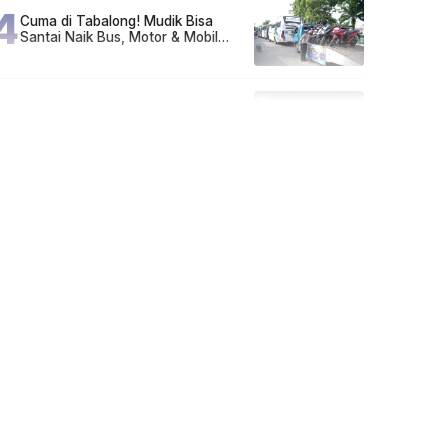
4
Cuma di Tabalong! Mudik Bisa
Santai Naik Bus, Motor & Mobil
Diantar Pakai Towing
5
Kapan Lebaran/Idul Fitri 2026, ini
Penjelasan Kemenag