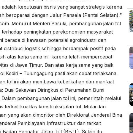
i adalah keputusan bisnis yang sangat strategis karena
 beroperasi dengan Jalur Pansela (Pantai Selatan),”
.com
. Menurut Menteri Basuki, pembangunan jalan tol
 terhadap peningkatan perekonomian masyarakat
 ini berada di kawasan potensial agroindustri dan
 distribusi logistik sehingga berdampak positif pada
asih atas kerja sama ini, karena telah mempercepat
tas di Jawa Timur. Dan atas kerja sama yang baik
ol Kediri – Tulungagung pasti akan cepat terlaksana.
an tol ini akan membawa keberkahan dan manfaat
a:
Dua Sekawan Diringkus di Perumahan Bumi
Dalam pembangunan jalan tol ini, pemerintah melalui
kait kualitas konstruksi jalan tol. Mulai dari
n yang akan dimonitor oleh Direktorat Jenderal Bina
Jenderal Pembiayaan Infrastruktur dan terkait
 Badan Pengatur Jalan Tol (BPJT). Selain itu,