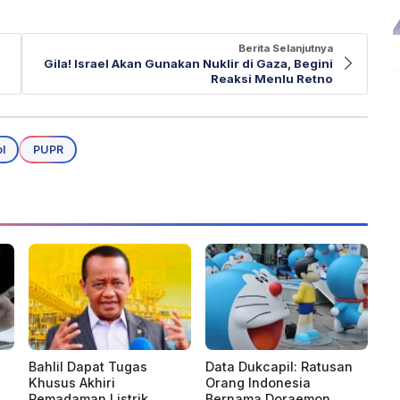
Berita Selanjutnya
Gila! Israel Akan Gunakan Nuklir di Gaza, Begini
Reaksi Menlu Retno
l
PUPR
Bahlil Dapat Tugas
Data Dukcapil: Ratusan
Khusus Akhiri
Orang Indonesia
Pemadaman Listrik
Bernama Doraemon,