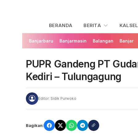
BERANDA
BERITA
KALSE
Banjarbaru
Banjarmasin
Balangan
Banjar
PUPR Gandeng PT Gudan
Kediri – Tulungagung
Editor: Sidik Purwoko
Bagikan: