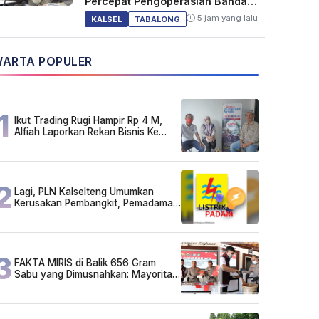
Percepat Pengoperasian Bandara
Warukin
5 jam yang lalu
KALSEL
TABALONG
ARTA POPULER
1
Ikut Trading Rugi Hampir Rp 4 M,
Alfiah Laporkan Rekan Bisnis Ke
Polda Kalsel
2
Lagi, PLN Kalselteng Umumkan
Kerusakan Pembangkit, Pemadaman
Listrik Bergilir Diperpanjang?
3
FAKTA MIRIS di Balik 656 Gram
Sabu yang Dimusnahkan: Mayoritas
Pelaku Hidup Susah, Ada Juga
Sarjana!