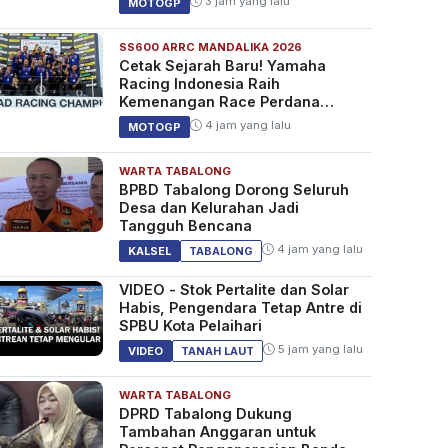
3 jam yang lalu
MOTOGP
SS600 ARRC MANDALIKA 2026
Cetak Sejarah Baru! Yamaha
Racing Indonesia Raih
Kemenangan Race Perdana
SS600 ARRC
4 jam yang lalu
MOTOGP
WARTA TABALONG
BPBD Tabalong Dorong Seluruh
Desa dan Kelurahan Jadi
Tangguh Bencana
4 jam yang lalu
KALSEL
TABALONG
VIDEO - Stok Pertalite dan Solar
Habis, Pengendara Tetap Antre di
SPBU Kota Pelaihari
5 jam yang lalu
VIDEO
TANAH LAUT
WARTA TABALONG
DPRD Tabalong Dukung
Tambahan Anggaran untuk