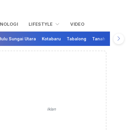
KNOLOGI
LIFESTYLE
VIDEO
Hulu Sungai Utara
Kotabaru
Tabalong
Tanah Bumbu
Ta
Iklan