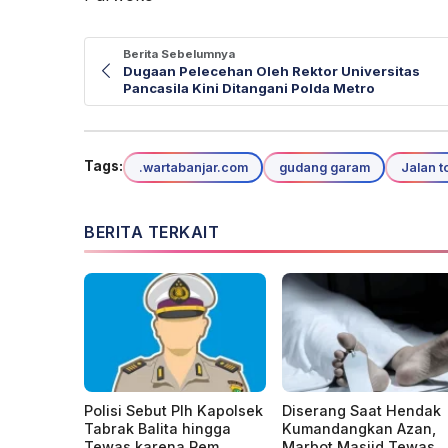
Berita Sebelumnya
Dugaan Pelecehan Oleh Rektor Universitas
Pancasila Kini Ditangani Polda Metro
Tags:
.wartabanjar.com
gudang garam
Jalan to
BERITA TERKAIT
Polisi Sebut Plh Kapolsek
Diserang Saat Hendak
Tabrak Balita hingga
Kumandangkan Azan,
Tewas karena Rem
Marbot Masjid Tewas