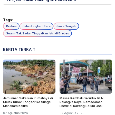
THR, PWI Kalsel Dukung SE Dewan Pers
Tags:
Brebes
Jalan Lingkar Utara
Jawa Tengah
Suami Tak Sadar Tinggalkan Istri di Brebes
BERITA TERKAIT
Jamunnah Saksikan Rumahnya di
Massa Kembali Geruduk PLN
Melak Kubar Longsor ke Sungai
Palangka Raya, Pemadaman
Mahakam Kaltim
Listrik di Kalteng Belum Usai
07 Agustus 2026
07 Agustus 2026