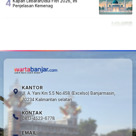
4
Kapan Lebaran/Idul Fitri 2026, ini
Penjelasan Kemenag
5
Cuma di Tabalong! Mudik Bisa Santai Naik
Bus, Motor & Mobil Diantar Pakai Towing
KANTOR
Jl. A. Yani Km 5.5 No.458 (Excelso) Banjarmasin,
70234 Kalimantan selatan
KONTAK
0813-4523-6778
EMAIL