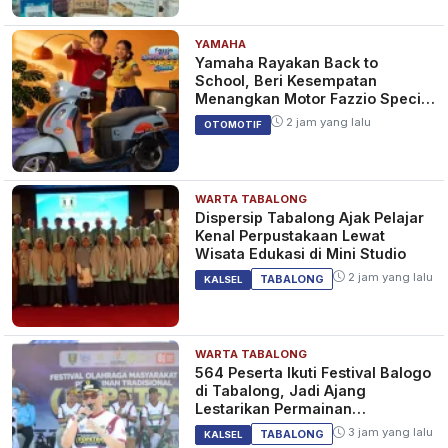
YAMAHA
Yamaha Rayakan Back to
School, Beri Kesempatan
Menangkan Motor Fazzio Special
Edition Sunset Blue
2 jam yang lalu
OTOMOTIF
WARTA TABALONG
Dispersip Tabalong Ajak Pelajar
Kenal Perpustakaan Lewat
Wisata Edukasi di Mini Studio
2 jam yang lalu
TABALONG
KALSEL
WARTA TABALONG
564 Peserta Ikuti Festival Balogo
di Tabalong, Jadi Ajang
Lestarikan Permainan
Tradisional
3 jam yang lalu
TABALONG
KALSEL