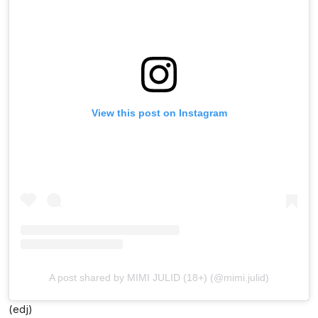
View this post on Instagram
A post shared by MIMI JULID (18+) (@mimi.julid)
(edj)