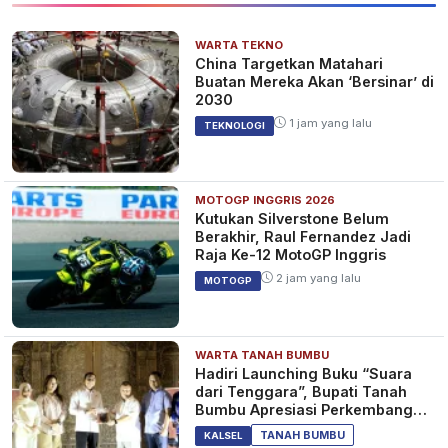
WARTA TEKNO
China Targetkan Matahari
Buatan Mereka Akan ‘Bersinar’ di
2030
1 jam yang lalu
TEKNOLOGI
MOTOGP INGGRIS 2026
Kutukan Silverstone Belum
Berakhir, Raul Fernandez Jadi
Raja Ke-12 MotoGP Inggris
2 jam yang lalu
MOTOGP
WARTA TANAH BUMBU
Hadiri Launching Buku “Suara
dari Tenggara”, Bupati Tanah
Bumbu Apresiasi Perkembangan
Literasi di Bumi Bersujud
TANAH BUMBU
KALSEL