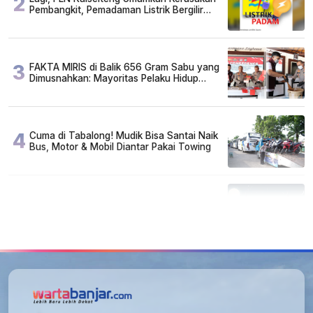
2
Pembangkit, Pemadaman Listrik Bergilir
Diperpanjang?
3
FAKTA MIRIS di Balik 656 Gram Sabu yang
Dimusnahkan: Mayoritas Pelaku Hidup
Susah, Ada Juga Sarjana!
4
Cuma di Tabalong! Mudik Bisa Santai Naik
Bus, Motor & Mobil Diantar Pakai Towing
5
Kapan Lebaran/Idul Fitri 2026, ini
Penjelasan Kemenag