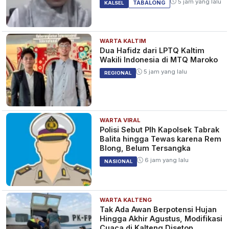
5 jam yang lalu
TABALONG
KALSEL
WARTA KALTIM
Dua Hafidz dari LPTQ Kaltim
Wakili Indonesia di MTQ Maroko
5 jam yang lalu
REGIONAL
WARTA VIRAL
Polisi Sebut Plh Kapolsek Tabrak
Balita hingga Tewas karena Rem
Blong, Belum Tersangka
6 jam yang lalu
NASIONAL
WARTA KALTENG
Tak Ada Awan Berpotensi Hujan
Hingga Akhir Agustus, Modifikasi
Cuaca di Kalteng Disetop