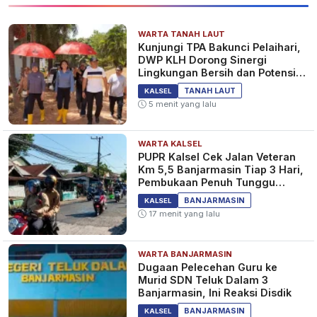
WARTA TANAH LAUT
Kunjungi TPA Bakunci Pelaihari,
DWP KLH Dorong Sinergi
Lingkungan Bersih dan Potensi
Wisata Tanah Laut
TANAH LAUT
KALSEL
5 menit yang lalu
WARTA KALSEL
PUPR Kalsel Cek Jalan Veteran
Km 5,5 Banjarmasin Tiap 3 Hari,
Pembukaan Penuh Tunggu
Pantauan
BANJARMASIN
KALSEL
17 menit yang lalu
WARTA BANJARMASIN
Dugaan Pelecehan Guru ke
Murid SDN Teluk Dalam 3
Banjarmasin, Ini Reaksi Disdik
BANJARMASIN
KALSEL