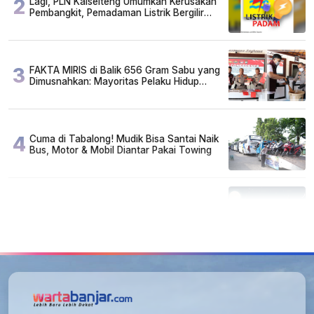
2
Lagi, PLN Kalselteng Umumkan Kerusakan
Pembangkit, Pemadaman Listrik Bergilir
Diperpanjang?
3
FAKTA MIRIS di Balik 656 Gram Sabu yang
Dimusnahkan: Mayoritas Pelaku Hidup
Susah, Ada Juga Sarjana!
4
Cuma di Tabalong! Mudik Bisa Santai Naik
Bus, Motor & Mobil Diantar Pakai Towing
5
Kapan Lebaran/Idul Fitri 2026, ini
Penjelasan Kemenag