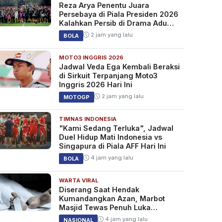
Reza Arya Penentu Juara
Persebaya di Piala Presiden 2026
Kalahkan Persib di Drama Adu
Penalti
2 jam yang lalu
BOLA
MOTO3 INGGRIS 2026
Jadwal Veda Ega Kembali Beraksi
di Sirkuit Terpanjang Moto3
Inggris 2026 Hari Ini
2 jam yang lalu
MOTOGP
TIMNAS INDONESIA
"Kami Sedang Terluka", Jadwal
Duel Hidup Mati Indonesia vs
Singapura di Piala AFF Hari Ini
4 jam yang lalu
BOLA
WARTA VIRAL
Diserang Saat Hendak
Kumandangkan Azan, Marbot
Masjid Tewas Penuh Luka
Sabetan Samurai
4 jam yang lalu
NASIONAL