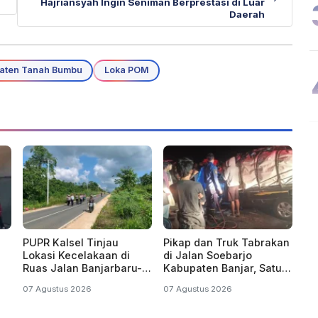
Hajriansyah Ingin Seniman Berprestasi di Luar
Daerah
aten Tanah Bumbu
Loka POM
PUPR Kalsel Tinjau
Pikap dan Truk Tabrakan
Lokasi Kecelakaan di
di Jalan Soebarjo
Ruas Jalan Banjarbaru-
Kabupaten Banjar, Satu
Batulicin
dari Dua Korban
07 Agustus 2026
07 Agustus 2026
Dilaporkan Tewas