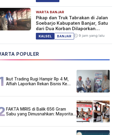
WARTA BANJAR
Pikap dan Truk Tabrakan di Jalan
Soebarjo Kabupaten Banjar, Satu
dari Dua Korban Dilaporkan
Tewas
9 jam yang lalu
KALSEL
BANJAR
ARTA POPULER
1
Ikut Trading Rugi Hampir Rp 4 M,
Alfiah Laporkan Rekan Bisnis Ke
Polda Kalsel
2
FAKTA MIRIS di Balik 656 Gram
Sabu yang Dimusnahkan: Mayoritas
Pelaku Hidup Susah, Ada Juga
Sarjana!