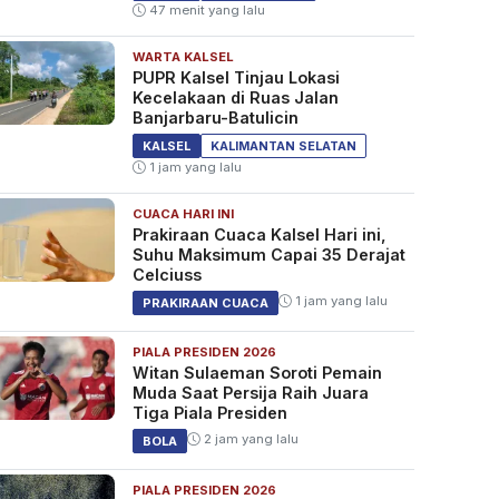
47 menit yang lalu
WARTA KALSEL
PUPR Kalsel Tinjau Lokasi
Kecelakaan di Ruas Jalan
Banjarbaru-Batulicin
KALSEL
KALIMANTAN SELATAN
1 jam yang lalu
CUACA HARI INI
Prakiraan Cuaca Kalsel Hari ini,
Suhu Maksimum Capai 35 Derajat
Celciuss
1 jam yang lalu
PRAKIRAAN CUACA
PIALA PRESIDEN 2026
Witan Sulaeman Soroti Pemain
Muda Saat Persija Raih Juara
Tiga Piala Presiden
2 jam yang lalu
BOLA
PIALA PRESIDEN 2026