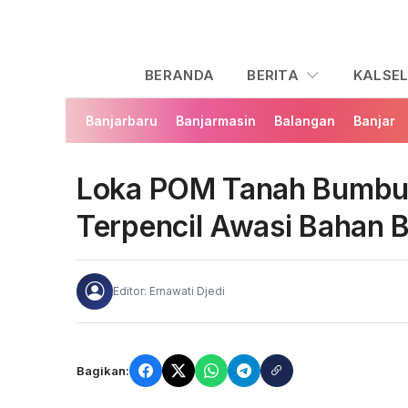
BERANDA
BERITA
KALSE
Banjarbaru
Banjarmasin
Balangan
Banjar
Loka POM Tanah Bumbu 
Terpencil Awasi Bahan
Editor: Ernawati Djedi
Bagikan: