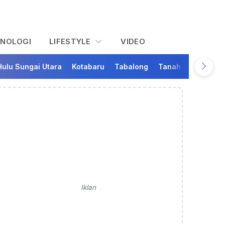
KNOLOGI
LIFESTYLE
VIDEO
Hulu Sungai Utara
Kotabaru
Tabalong
Tanah Bumbu
Ta
Iklan