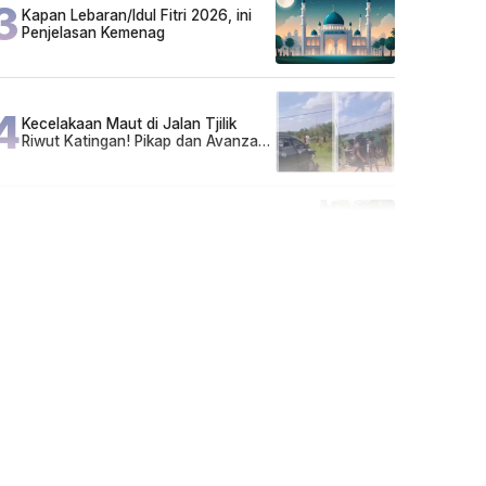
3
Kapan Lebaran/Idul Fitri 2026, ini
Penjelasan Kemenag
4
Kecelakaan Maut di Jalan Tjilik
Riwut Katingan! Pikap dan Avanza
Bertabrakan, Korban Luka Parah
5
Cuma di Tabalong! Mudik Bisa
Santai Naik Bus, Motor & Mobil
Diantar Pakai Towing