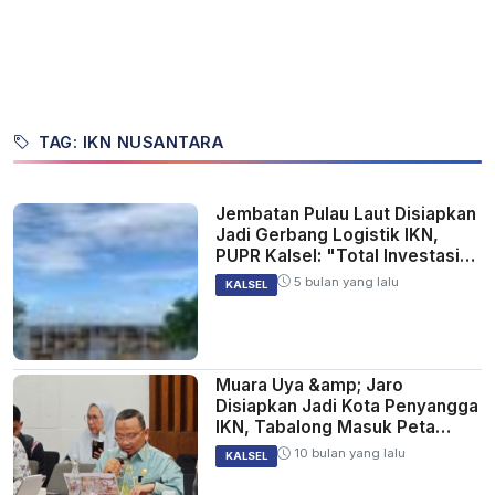
TAG: IKN NUSANTARA
Jembatan Pulau Laut Disiapkan
Jadi Gerbang Logistik IKN,
PUPR Kalsel: "Total Investasi
Rp5 Triliun!"
5 bulan yang lalu
KALSEL
Muara Uya &amp; Jaro
Disiapkan Jadi Kota Penyangga
IKN, Tabalong Masuk Peta
Strategis Nasional
10 bulan yang lalu
KALSEL