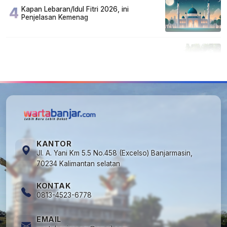
4
Kapan Lebaran/Idul Fitri 2026, ini
Penjelasan Kemenag
5
Cuma di Tabalong! Mudik Bisa Santai Naik
Bus, Motor & Mobil Diantar Pakai Towing
KANTOR
Jl. A. Yani Km 5.5 No.458 (Excelso) Banjarmasin,
70234 Kalimantan selatan
KONTAK
0813-4523-6778
EMAIL