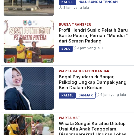
EKONOMI
HULU SUNGAI TENGAH
KALSEL
3 jam yang lalu
BURSA TRANSFER
Warga Berbondong-bondong
Profil Hendri Susilo Pelatih Baru
Kunjungi IKN Nusantara, Begini
Barito Putera, Pernah "Mundur"
Cara Masuknya
dari Semen Padang
1 tahun yang lalu
BERITA
3 jam yang lalu
BOLA
WARTA KABUPATEN BANJAR
Berangkat dari Halim
Begal Payudara di Banjar,
Perdanakusuma, Mulai Hari Ini
Psikolog Ungkap Dampak yang
Presiden Jokowi Berkantor di
Bisa Dialami Korban
IKN
1 tahun yang lalu
BERITA
4 jam yang lalu
BANJAR
KALSEL
WARTA HST
Wisata Sungai Karatau Ditutup
Usai Ada Anak Tenggelam,
Disporaparekraf Ungkap Lokasi