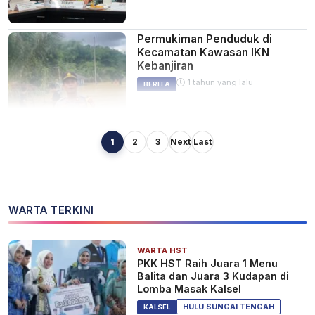
Permukiman Penduduk di
Kecamatan Kawasan IKN
Kebanjiran
1 tahun yang lalu
BERITA
1
2
3
Next
Last
Legislator PKB Minta
Pemindahan ASN ke IKN Tidak
Grasah-grusuh
1 tahun yang lalu
BERITA
WARTA TERKINI
WARTA HST
SIAP-SIAP! Januari 2025, ASN
PKK HST Raih Juara 1 Menu
Mulai Dipindahkan ke IKN
Balita dan Juara 3 Kudapan di
Nusantara
Lomba Masak Kalsel
1 tahun yang lalu
BERITA
HULU SUNGAI TENGAH
KALSEL