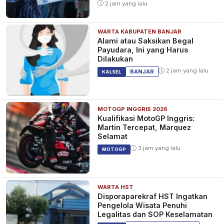
2 jam yang lalu
WARTA KABUPATEN BANJAR
Menteri PUPR Pastikan Jokowi
Alami atau Saksikan Begal
Resmikan Training Center PSSI
Payudara, Ini yang Harus
di IKN Sebelum 20 Oktober
Dilakukan
1 tahun yang lalu
NASIONAL
2 jam yang lalu
BANJAR
KALSEL
MOTOGP INGGRIS 2026
Pemindahan ASN ke IKN
Kualifikasi MotoGP Inggris:
Diwariskan Jokowi ke
Martin Tercepat, Marquez
Prabowo?
Selamat
1 tahun yang lalu
BERITA
3 jam yang lalu
MOTOGP
WARTA HST
Akses ke IKN, ASDP Resmi
Disporaparekraf HST Ingatkan
Terapkan e-Ticketing di
Pengelola Wisata Penuhi
Pelabuhan Penajam
Legalitas dan SOP Keselamatan
1 tahun yang lalu