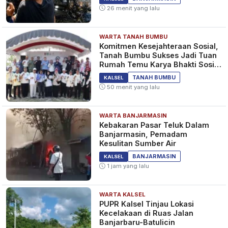
26 menit yang lalu
WARTA TANAH BUMBU
Komitmen Kesejahteraan Sosial,
Tanah Bumbu Sukses Jadi Tuan
Rumah Temu Karya Bhakti Sosial
PSM Ke-23
TANAH BUMBU
KALSEL
50 menit yang lalu
WARTA BANJARMASIN
Kebakaran Pasar Teluk Dalam
Banjarmasin, Pemadam
Kesulitan Sumber Air
BANJARMASIN
KALSEL
1 jam yang lalu
WARTA KALSEL
PUPR Kalsel Tinjau Lokasi
Kecelakaan di Ruas Jalan
Banjarbaru-Batulicin