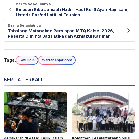
Berita Sebelumnya
Belasan Ribu Jemaah Hadiri Haul Ke-6 Ayah Haji Isam,
Ustadz Das'ad Latif Isi Tausiah
Berita Selanjutnya
Tabalong Matangkan Persiapan MTQ Kalsel 2026,
Peserta Diminta Jaga Etika dan Akhlakul Karimah
Tags:
Batulicin
Wartabanjar.com
BERITA TERKAIT
Kebakaran di Pasar Teluk Dalam
Komitmen Kesejahteraan Sosial,