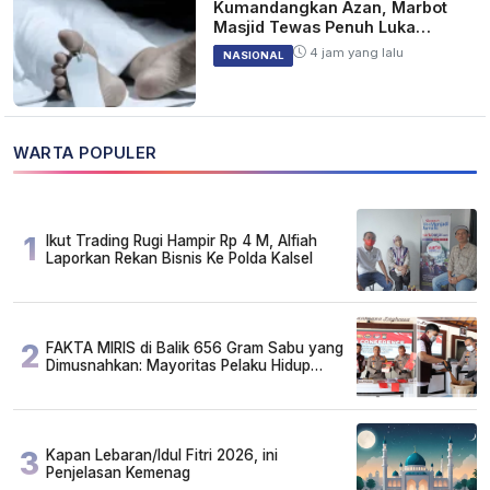
Kumandangkan Azan, Marbot
Masjid Tewas Penuh Luka
Sabetan Samurai
4 jam yang lalu
NASIONAL
WARTA POPULER
1
Ikut Trading Rugi Hampir Rp 4 M, Alfiah
Laporkan Rekan Bisnis Ke Polda Kalsel
2
FAKTA MIRIS di Balik 656 Gram Sabu yang
Dimusnahkan: Mayoritas Pelaku Hidup
Susah, Ada Juga Sarjana!
3
Kapan Lebaran/Idul Fitri 2026, ini
Penjelasan Kemenag