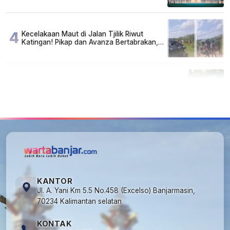
4
Kecelakaan Maut di Jalan Tjilik Riwut
Katingan! Pikap dan Avanza Bertabrakan,
Korban Luka Parah
5
Cuma di Tabalong! Mudik Bisa Santai Naik
Bus, Motor & Mobil Diantar Pakai Towing
KANTOR
Jl. A. Yani Km 5.5 No.458 (Excelso) Banjarmasin,
70234 Kalimantan selatan
KONTAK