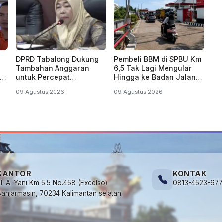
DPRD Tabalong Dukung
Pembeli BBM di SPBU Km
Tambahan Anggaran
6,5 Tak Lagi Mengular
uh
untuk Percepat
Hingga ke Badan Jalan
Pengoperasian Bandara
Ahmad Yani
09 Agustus 2026
09 Agustus 2026
Warukin
KANTOR
KONTAK
Jl. A. Yani Km 5.5 No.458 (Excelso)
0813-4523-67
Banjarmasin, 70234 Kalimantan selatan