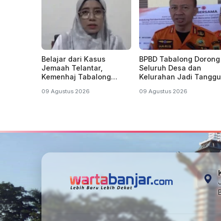
Belajar dari Kasus
BPBD Tabalong Dorong
Jemaah Telantar,
Seluruh Desa dan
Kemenhaj Tabalong
Kelurahan Jadi Tangg
Imbau Warga Jangan
Bencana
09 Agustus 2026
09 Agustus 2026
Tergiur Umrah Murah