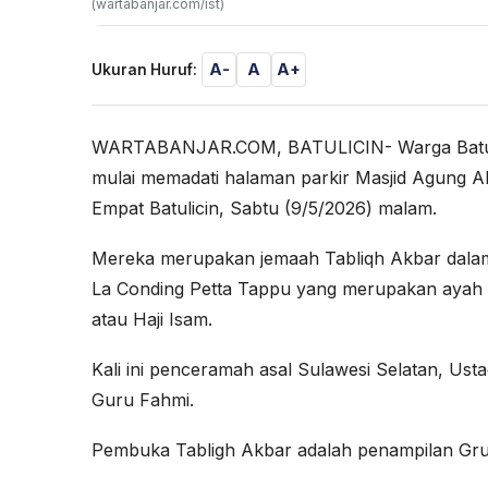
(wartabanjar.com/ist)
A-
A
A+
Ukuran Huruf:
WARTABANJAR.COM, BATULICIN- Warga Batulic
mulai memadati halaman parkir Masjid Agung A
Empat Batulicin, Sabtu (9/5/2026) malam.
Mereka merupakan jemaah Tabliqh Akbar dalam 
La Conding Petta Tappu yang merupakan ayah p
atau Haji Isam.
Kali ini penceramah asal Sulawesi Selatan, Usta
Guru Fahmi.
Pembuka Tabligh Akbar adalah penampilan Gr