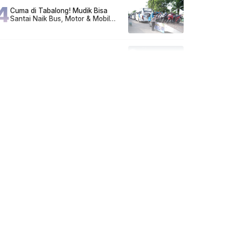
4
Cuma di Tabalong! Mudik Bisa
Santai Naik Bus, Motor & Mobil
Diantar Pakai Towing
5
Kapan Lebaran/Idul Fitri 2026, ini
Penjelasan Kemenag