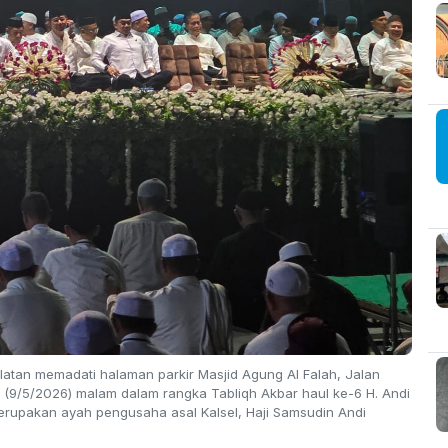
atan memadati halaman parkir Masjid Agung Al Falah, Jalan
 (9/5/2026) malam dalam rangka Tabliqh Akbar haul ke-6 H. Andi
erupakan ayah pengusaha asal Kalsel, Haji Samsudin Andi