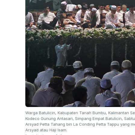
Warga Batulicin, Kabupaten Tanah Bumbu, Kalimantan Sel
Kodeco Gunung Antasari, Simpang Empat Batulicin, Sabtu
Arsyad Petta Tahang bin La Conding Petta Tappu yang m
Arsyad atau Haji Isam.