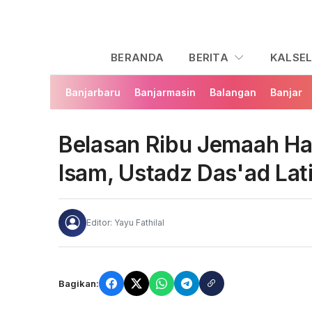
BERANDA
BERITA
KALSE
Banjarbaru
Banjarmasin
Balangan
Banjar
Belasan Ribu Jemaah Had
Isam, Ustadz Das'ad Lati
Editor: Yayu Fathilal
Bagikan: