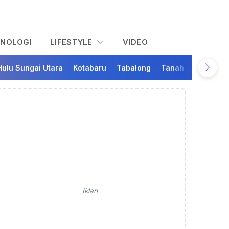
KNOLOGI
LIFESTYLE
VIDEO
Hulu Sungai Utara
Kotabaru
Tabalong
Tanah Bumbu
Ta
Iklan