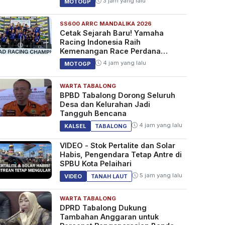
3 jam yang lalu
MOTOGP
SS600 ARRC MANDALIKA 2026
Cetak Sejarah Baru! Yamaha
Racing Indonesia Raih
Kemenangan Race Perdana
SS600 ARRC
4 jam yang lalu
MOTOGP
WARTA TABALONG
BPBD Tabalong Dorong Seluruh
Desa dan Kelurahan Jadi
Tangguh Bencana
4 jam yang lalu
KALSEL
TABALONG
VIDEO - Stok Pertalite dan Solar
Habis, Pengendara Tetap Antre di
SPBU Kota Pelaihari
5 jam yang lalu
VIDEO
TANAH LAUT
WARTA TABALONG
DPRD Tabalong Dukung
Tambahan Anggaran untuk