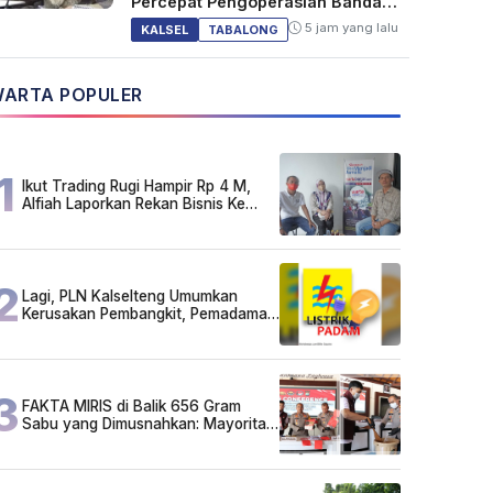
Percepat Pengoperasian Bandara
Warukin
5 jam yang lalu
KALSEL
TABALONG
ARTA POPULER
1
Ikut Trading Rugi Hampir Rp 4 M,
Alfiah Laporkan Rekan Bisnis Ke
Polda Kalsel
2
Lagi, PLN Kalselteng Umumkan
Kerusakan Pembangkit, Pemadaman
Listrik Bergilir Diperpanjang?
3
FAKTA MIRIS di Balik 656 Gram
Sabu yang Dimusnahkan: Mayoritas
Pelaku Hidup Susah, Ada Juga
Sarjana!