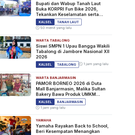
Bupati dan Wabup Tanah Laut
Buka KORPRI Fun Bike 2026,
Tekankan Keselamatan serta
Kebersamaan
KALSEL
TANAH LAUT
50 menit yang lalu
WARTA TABALONG
Siswi SMPN 1 Upau Bangga Wakili
Tabalong di Jambore Nasional XII
2026
1 jam yang lalu
KALSEL
TABALONG
WARTA BANJARMASIN
PAMOR BORNEO 2026 di Duta
Mall Banjarmasin, Malika Sultan
Bakery Bawa Produk UMKM
Tanah Bumbu
KALSEL
BANJARMASIN
1 jam yang lalu
YAMAHA
Yamaha Rayakan Back to School,
Beri Kesempatan Menangkan