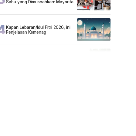
Sabu yang Dimusnahkan: Mayoritas
Pelaku Hidup Susah, Ada Juga
Sarjana!
4
Kapan Lebaran/Idul Fitri 2026, ini
Penjelasan Kemenag
5
Cuma di Tabalong! Mudik Bisa
Santai Naik Bus, Motor & Mobil
Diantar Pakai Towing