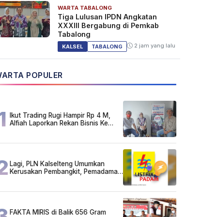
WARTA TABALONG
Tiga Lulusan IPDN Angkatan
XXXIII Bergabung di Pemkab
Tabalong
2 jam yang lalu
KALSEL
TABALONG
ARTA POPULER
1
Ikut Trading Rugi Hampir Rp 4 M,
Alfiah Laporkan Rekan Bisnis Ke
Polda Kalsel
2
Lagi, PLN Kalselteng Umumkan
Kerusakan Pembangkit, Pemadaman
Listrik Bergilir Diperpanjang?
3
FAKTA MIRIS di Balik 656 Gram