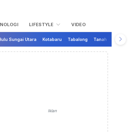
KNOLOGI
LIFESTYLE
VIDEO
Hulu Sungai Utara
Kotabaru
Tabalong
Tanah Bumbu
Ta
Iklan