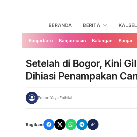
BERANDA
BERITA
KALSE
Banjarbaru
Banjarmasin
Balangan
Banjar
Setelah di Bogor, Kini Gi
Dihiasi Penampakan Can
Editor: Yayu Fathilal
Bagikan: