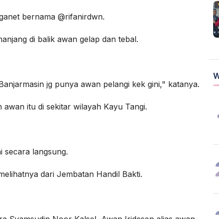
ganet bernama @rifanirdwn.
jang di balik awan gelap dan tebal.
W
 Banjarmasin jg punya awan pelangi kek gini," katanya.
wan itu di sekitar wilayah Kayu Tangi.
i secara langsung.
lihatnya dari Jembatan Handil Bakti.
ra Syamsudin Noor Kalsel, Awan Iridesen alias awan