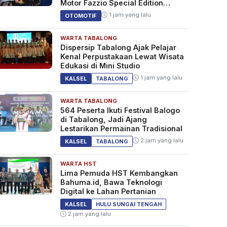
Motor Fazzio Special Edition
Sunset Blue
1 jam yang lalu
OTOMOTIF
WARTA TABALONG
Dispersip Tabalong Ajak Pelajar
Kenal Perpustakaan Lewat Wisata
Edukasi di Mini Studio
1 jam yang lalu
KALSEL
TABALONG
WARTA TABALONG
564 Peserta Ikuti Festival Balogo
di Tabalong, Jadi Ajang
Lestarikan Permainan Tradisional
2 jam yang lalu
KALSEL
TABALONG
WARTA HST
Lima Pemuda HST Kembangkan
Bahuma.id, Bawa Teknologi
Digital ke Lahan Pertanian
KALSEL
HULU SUNGAI TENGAH
2 jam yang lalu