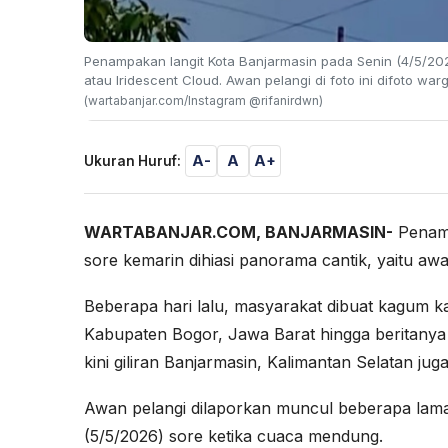
Penampakan langit Kota Banjarmasin pada Senin (4/5/2026
atau Iridescent Cloud. Awan pelangi di foto ini difoto wa
(wartabanjar.com/Instagram @rifanirdwn)
A-
A
A+
Ukuran Huruf:
WARTABANJAR.COM, BANJARMASIN-
Penamp
sore kemarin dihiasi panorama cantik, yaitu awa
Beberapa hari lalu, masyarakat dibuat kagum k
Kabupaten Bogor, Jawa Barat hingga beritanya v
kini giliran Banjarmasin, Kalimantan Selatan juga
Awan pelangi dilaporkan muncul beberapa lama
(5/5/2026) sore ketika cuaca mendung.