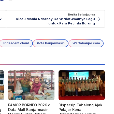
Berita Selanjutnya
17
Kicau Mania Ndarboy Genk Niat Awalnya Lagu
untuk Para Pecinta Burung
Iridescent cloud
Kota Banjarmasin
Wartabanjar.com
PAMOR BORNEO 2026 di
Dispersip Tabalong Ajak
g
Duta Mall Banjarmasin,
Pelajar Kenal