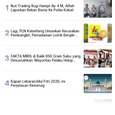
1
Ikut Trading Rugi Hampir Rp 4 M, Alfiah
Laporkan Rekan Bisnis Ke Polda Kalsel
2
Lagi, PLN Kalselteng Umumkan Kerusakan
Pembangkit, Pemadaman Listrik Bergilir
Diperpanjang?
3
FAKTA MIRIS di Balik 656 Gram Sabu yang
Dimusnahkan: Mayoritas Pelaku Hidup
Susah, Ada Juga Sarjana!
4
Kapan Lebaran/Idul Fitri 2026, ini
Penjelasan Kemenag
5
Cuma di Tabalong! Mudik Bisa Santai Naik
Bus, Motor & Mobil Diantar Pakai Towing