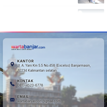
5
Kapan Lebaran/Idul Fitri 2026, ini
Penjelasan Kemenag
KANTOR
Jl. A. Yani Km 5.5 No.458 (Excelso) Banjarmasin,
70234 Kalimantan selatan
KONTAK
0813-4523-6778
EMAIL
wartabanjarcom@gmail.com