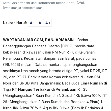
Kota Banjarmasin usai kebakaran besar, Sabtu (2/8).
(Wartabanjar.com/Ramadan)
A-
A
A+
Ukuran Huruf:
WARTABANJAR.COM, BANJARMASIN
– Badan
Penanggulangan Bencana Daerah (BPBD) merilis data
kebakaean di kawasan Jalan PM Nur, RT 07, Kelurahan
Pelambuan, Kecamatan Banjarmasin Barat, pada Jumat
(1/8/2025) malam. Data sementara, api menghanguskan
sedikitnya lima rumah yang berada di tiga RT, yakni RT 25, RT
26, dan RT 27. Berikut data korban kebakaran di Jalan PM
Noor dari BPBD Kota Banjarmasin: Baca Juga
Lima Rumah di
Tiga RT Hangus Terbakar di Pelambuan
RT 25
(Menghanguskan 1 Buah Rumah) 1. Saidah 1Kk 5Jiwa 100% RT
26 (Menghanguskan 2 Buah Rumah dan Bedakan 4 Pintu) 1.
Kirno 1Kk 2Jiwa 70% 2. Agus 1Kk 3Jiwa (Pemilik Bedakan 4