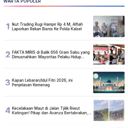
WARTA POPULER
1
Ikut Trading Rugi Hampir Rp 4 M, Alfiah
Laporkan Rekan Bisnis Ke Polda Kalsel
2
FAKTA MIRIS di Balik 656 Gram Sabu yang
Dimusnahkan: Mayoritas Pelaku Hidup
Susah, Ada Juga Sarjana!
3
Kapan Lebaran/Idul Fitri 2026, ini
Penjelasan Kemenag
4
Kecelakaan Maut di Jalan Tjilik Riwut
Katingan! Pikap dan Avanza Bertabrakan,
Korban Luka Parah