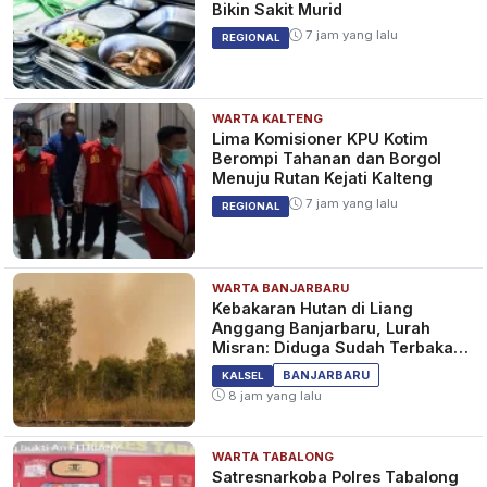
Bikin Sakit Murid
7 jam yang lalu
REGIONAL
WARTA KALTENG
Lima Komisioner KPU Kotim
Berompi Tahanan dan Borgol
Menuju Rutan Kejati Kalteng
7 jam yang lalu
REGIONAL
WARTA BANJARBARU
Kebakaran Hutan di Liang
Anggang Banjarbaru, Lurah
Misran: Diduga Sudah Terbakar
Sejak Tadi Malam
BANJARBARU
KALSEL
8 jam yang lalu
WARTA TABALONG
Satresnarkoba Polres Tabalong