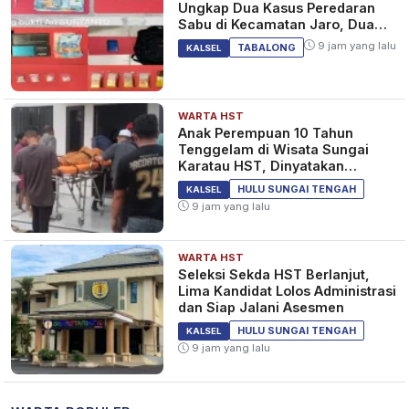
Ungkap Dua Kasus Peredaran
Sabu di Kecamatan Jaro, Dua
Pelaku Diamankan
9 jam yang lalu
TABALONG
KALSEL
WARTA HST
Anak Perempuan 10 Tahun
Tenggelam di Wisata Sungai
Karatau HST, Dinyatakan
Meninggal Dunia
HULU SUNGAI TENGAH
KALSEL
9 jam yang lalu
WARTA HST
Seleksi Sekda HST Berlanjut,
Lima Kandidat Lolos Administrasi
dan Siap Jalani Asesmen
HULU SUNGAI TENGAH
KALSEL
9 jam yang lalu