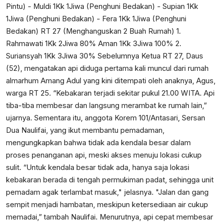
Pintu) - Muldi 1Kk 1Jiwa (Penghuni Bedakan) - Supian 1Kk
1Jiwa (Penghuni Bedakan) - Fera 1Kk 1Jiwa (Penghuni
Bedakan) RT 27 (Menghanguskan 2 Buah Rumah) 1.
Rahmawati 1Kk 2Jiwa 80% Aman 1Kk 3Jiwa 100% 2.
Suriansyah 1Kk 3Jiwa 30% Sebelumnya Ketua RT 27, Daus
(52), mengatakan api diduga pertama kali muncul dari rumah
almarhum Amang Adul yang kini ditempati oleh anaknya, Agus,
warga RT 25. “Kebakaran terjadi sekitar pukul 21.00 WITA. Api
tiba-tiba membesar dan langsung merambat ke rumah lain,”
ujarnya. Sementara itu, anggota Korem 101/Antasari, Sersan
Dua Naulifai, yang ikut membantu pemadaman,
mengungkapkan bahwa tidak ada kendala besar dalam
proses penanganan api, meski akses menuju lokasi cukup
sulit. “Untuk kendala besar tidak ada, hanya saja lokasi
kebakaran berada di tengah permukiman padat, sehingga unit
pemadam agak terlambat masuk," jelasnya. "Jalan dan gang
sempit menjadi hambatan, meskipun ketersediaan air cukup
memadai,” tambah Naulifai. Menurutnya, api cepat membesar