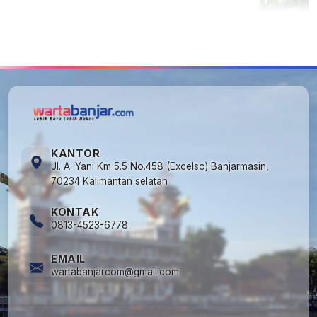
5
Cuma di Tabalong! Mudik Bisa Santai Naik
Bus, Motor & Mobil Diantar Pakai Towing
KANTOR
Jl. A. Yani Km 5.5 No.458 (Excelso) Banjarmasin,
70234 Kalimantan selatan
KONTAK
0813-4523-6778
EMAIL
wartabanjarcom@gmail.com