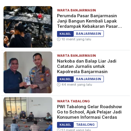
WARTA BANJARMASIN
Perumda Pasar Banjarmasin
Janji Bangun Kembali Lapak
Terdampak Kebakaran Pasar
Teluk Dalam
BANJARMASIN
KALSEL
10 menit yang lalu
WARTA BANJARMASIN
Narkoba dan Balap Liar Jadi
Catatan Jurnalis untuk
Kapolresta Banjarmasin
BANJARMASIN
KALSEL
44 menit yang lalu
WARTA TABALONG
PWI Tabalong Gelar Roadshow
Go to School, Ajak Pelajar Jadi
Konsumen Informasi Cerdas
TABALONG
KALSEL
51 menit yang lalu