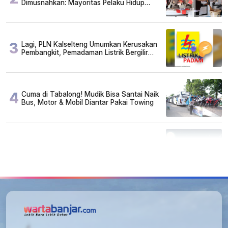
Dimusnahkan: Mayoritas Pelaku Hidup
Susah, Ada Juga Sarjana!
3
Lagi, PLN Kalselteng Umumkan Kerusakan
Pembangkit, Pemadaman Listrik Bergilir
Diperpanjang?
4
Cuma di Tabalong! Mudik Bisa Santai Naik
Bus, Motor & Mobil Diantar Pakai Towing
5
Kapan Lebaran/Idul Fitri 2026, ini
Penjelasan Kemenag