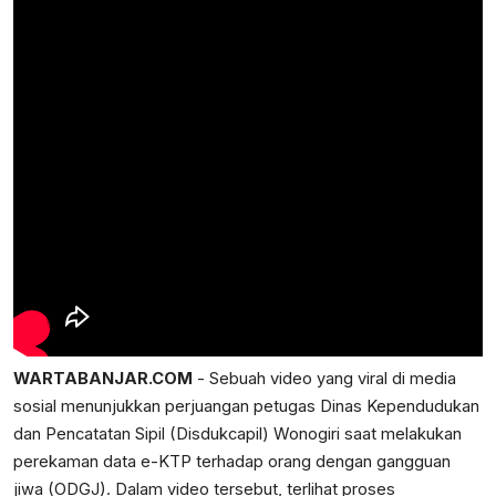
WARTABANJAR.COM
- Sebuah video yang viral di media
sosial menunjukkan perjuangan petugas Dinas Kependudukan
dan Pencatatan Sipil (Disdukcapil) Wonogiri saat melakukan
perekaman data e-KTP terhadap orang dengan gangguan
jiwa (ODGJ). Dalam video tersebut, terlihat proses