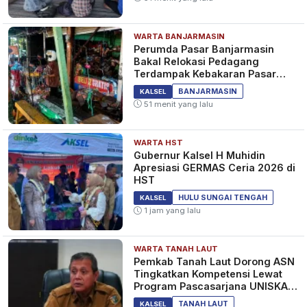
WARTA BANJARMASIN
Perumda Pasar Banjarmasin
Bakal Relokasi Pedagang
Terdampak Kebakaran Pasar
Teluk Dalam
BANJARMASIN
KALSEL
51 menit yang lalu
WARTA HST
Gubernur Kalsel H Muhidin
Apresiasi GERMAS Ceria 2026 di
HST
HULU SUNGAI TENGAH
KALSEL
1 jam yang lalu
WARTA TANAH LAUT
Pemkab Tanah Laut Dorong ASN
Tingkatkan Kompetensi Lewat
Program Pascasarjana UNISKA
MAB Banjarmasin
TANAH LAUT
KALSEL