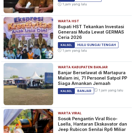
1 jam yang lalu
WARTA HST
Bupati HST Tekankan Investasi
Generasi Muda Lewat GERMAS
Ceria 2026
HULU SUNGAI TENGAH
KALSEL
1 jam yang lalu
WARTA KABUPATEN BANJAR
Banjar Berselawat di Martapura
Malam ini, 71 Personel Satpol PP
Siaga Amankan Jemaah
1 jam yang lalu
BANJAR
KALSEL
WARTA VIRAL
Sosok Pengantin Viral Rico-
Laella, Hantaran Ekskavator dan
Jeep Rubicon Senilai Rp6 Miliar