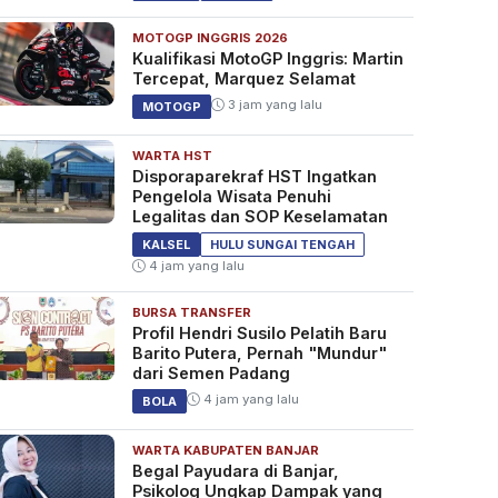
MOTOGP INGGRIS 2026
Kualifikasi MotoGP Inggris: Martin
Tercepat, Marquez Selamat
3 jam yang lalu
MOTOGP
WARTA HST
Disporaparekraf HST Ingatkan
Pengelola Wisata Penuhi
Legalitas dan SOP Keselamatan
KALSEL
HULU SUNGAI TENGAH
4 jam yang lalu
BURSA TRANSFER
Profil Hendri Susilo Pelatih Baru
Barito Putera, Pernah "Mundur"
dari Semen Padang
4 jam yang lalu
BOLA
WARTA KABUPATEN BANJAR
Begal Payudara di Banjar,
Psikolog Ungkap Dampak yang