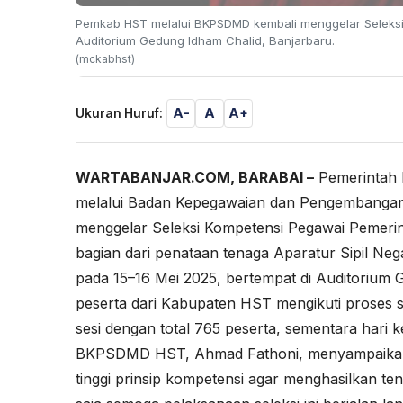
Pemkab HST melalui BKPSDMD kembali menggelar Seleksi 
Auditorium Gedung Idham Chalid, Banjarbaru.
(mckabhst)
A-
A
A+
Ukuran Huruf:
WARTABANJAR.COM, BARABAI –
Pemerintah 
melalui Badan Kepegawaian dan Pengembanga
menggelar Seleksi Kompetensi Pegawai Pemerint
bagian dari penataan tenaga Aparatur Sipil Neg
pada 15–16 Mei 2025, bertempat di Auditorium
peserta dari Kabupaten HST mengikuti proses sel
sesi dengan total 765 peserta, sementara hari ke
BKPSDMD HST, Ahmad Fathoni, menyampaikan b
tinggi prinsip kompetensi agar menghasilkan t