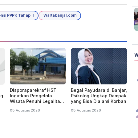
nsi PPPK Tahap II
Wartabanjar.com
W
Disporaparekraf HST
Begal Payudara di Banjar,
ng
Ingatkan Pengelola
Psikolog Ungkap Dampak
Wisata Penuhi Legalitas
yang Bisa Dialami Korban
dan SOP Keselamatan
08 Agustus 2026
08 Agustus 2026