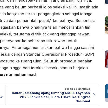
ncar dan mendapatkan hasil yang terbaik,” ujarnya.
yang belum berhasil lolos seleksi kali ini, masih ada
ada kebijakan terkait pengangkatan sebagai tenaga
utnya dari pemerintah pusat,” tambahnya. Sementara
enegaskan bahwa pihaknya telah mengerahkan tim
ksi, terutama di titik-titik yang dianggap rawan.
menyebar ke beberapa titik rawan untuk
ujarnya. Ainur juga memastikan bahwa hingga saat ini
 sesuai dengan Standar Operasional Prosedur (SOP)
angsung ke ruang ujian. Seluruh prosedur berjalan
moga hingga hari terakhir besok, semua berjalan
tor: nur muhammad
Berita Selanjutnya
Daftar Pemenang Ajang Bintang AKSEL Layanan
ak
2025 Bank Kalsel, Juara 1 Bakal ke Tingkat
Nasional