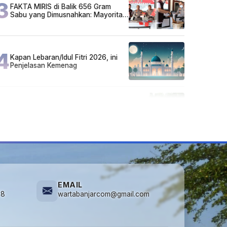
3
FAKTA MIRIS di Balik 656 Gram
Sabu yang Dimusnahkan: Mayoritas
Pelaku Hidup Susah, Ada Juga
Sarjana!
4
Kapan Lebaran/Idul Fitri 2026, ini
Penjelasan Kemenag
5
Cuma di Tabalong! Mudik Bisa
Santai Naik Bus, Motor & Mobil
Diantar Pakai Towing
EMAIL
78
wartabanjarcom@gmail.com