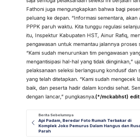
saja semoga pelaksanaan seleksi ini berjalan la
Fathoni juga mengungkapkan bahwa bagi peserta 
peluang ke depan. “Informasi sementara, akan 
PPPK paruh waktu. Kita tunggu regulasi selanj
itu, Inspektur Kabupaten HST, Ainur Rafiq, m
pengawasan untuk memantau jalannya proses sele
“Kami sudah menurunkan tim pengawasan yang 
mengantisipasi hal-hal yang tidak diinginkan,” 
pelaksanaan seleksi berlangsung kondusif dan
yang telah ditetapkan. “Kami sudah mengecek l
baik, dan peserta hadir dalam kondisi sehat. Se
dengan lancar,” pungkasnya.
(*/mckabhst)
edi
Berita Sebelumnya
Api Padam, Beredar Foto Rumah Terbakar di
Komplek Joko Pemurus Dalam Hangus dan Rus
Parah