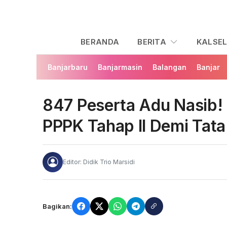
BERANDA
BERITA
KALSE
Banjarbaru
Banjarmasin
Balangan
Banjar
847 Peserta Adu Nasib!
PPPK Tahap II Demi Tat
Editor: Didik Trio Marsidi
Bagikan: