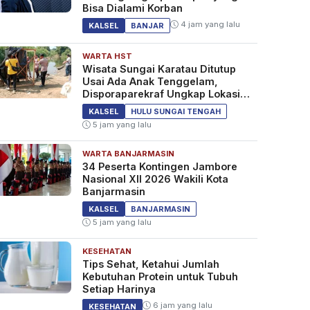
Bisa Dialami Korban
4 jam yang lalu
KALSEL
BANJAR
WARTA HST
Wisata Sungai Karatau Ditutup
Usai Ada Anak Tenggelam,
Disporaparekraf Ungkap Lokasi
Belum Berizin
KALSEL
HULU SUNGAI TENGAH
5 jam yang lalu
WARTA BANJARMASIN
34 Peserta Kontingen Jambore
Nasional XII 2026 Wakili Kota
Banjarmasin
KALSEL
BANJARMASIN
5 jam yang lalu
KESEHATAN
Tips Sehat, Ketahui Jumlah
Kebutuhan Protein untuk Tubuh
Setiap Harinya
6 jam yang lalu
KESEHATAN