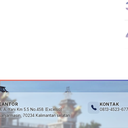
KANTOR
KONTAK
Jl. A. Yani Km 5.5 No.458 (Excelso)
0813-4523-67
Banjarmasin, 70234 Kalimantan selatan