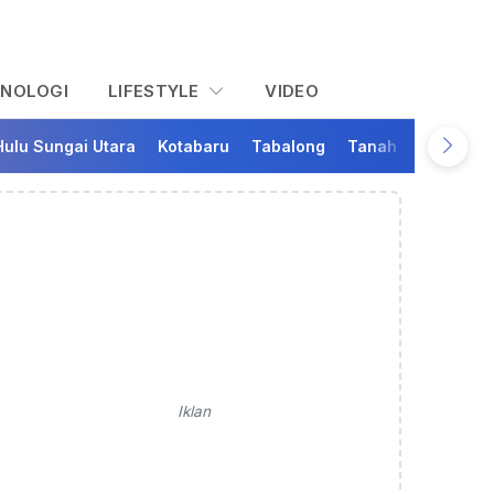
KNOLOGI
LIFESTYLE
VIDEO
Hulu Sungai Utara
Kotabaru
Tabalong
Tanah Bumbu
Ta
Iklan