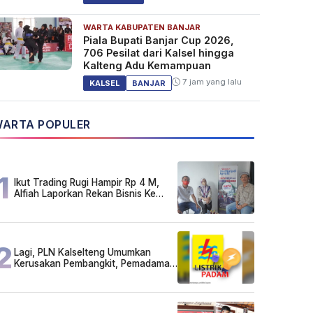
WARTA KABUPATEN BANJAR
Piala Bupati Banjar Cup 2026,
706 Pesilat dari Kalsel hingga
Kalteng Adu Kemampuan
7 jam yang lalu
KALSEL
BANJAR
ARTA POPULER
1
Ikut Trading Rugi Hampir Rp 4 M,
Alfiah Laporkan Rekan Bisnis Ke
Polda Kalsel
2
Lagi, PLN Kalselteng Umumkan
Kerusakan Pembangkit, Pemadaman
Listrik Bergilir Diperpanjang?