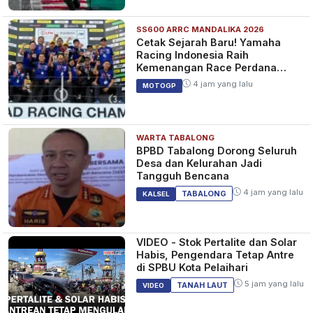
SS600 ARRC MANDALIKA 2026
Cetak Sejarah Baru! Yamaha
Racing Indonesia Raih
Kemenangan Race Perdana
SS600 ARRC
4 jam yang lalu
MOTOGP
WARTA TABALONG
BPBD Tabalong Dorong Seluruh
Desa dan Kelurahan Jadi
Tangguh Bencana
4 jam yang lalu
TABALONG
KALSEL
VIDEO - Stok Pertalite dan Solar
Habis, Pengendara Tetap Antre
di SPBU Kota Pelaihari
5 jam yang lalu
TANAH LAUT
VIDEO