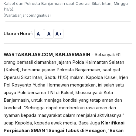
Kalsel dan Polresta Banjarmasin saat Operasi Sikat Intan, Minggu
(11/5).
(Wartabanjar.com/Ignatius)
A-
A
A+
Ukuran Huruf:
WARTABANJAR.COM, BANJARMASIN
- Sebanyak 61
orang berhasil diamankan jajaran Polda Kalimantan Selatan
(Kalsel), bersama jajaran Polresta Banjarmasin, saat giat
Operasi Sikat Intan, Sabtu (11/5) malam. Kapolda Kalsel, Irjen
Pol Rosyanto Yudha Hermawan mengatakan, ini salah satu
upaya Polri bersama TNI di Kalsel, khususnya di Kota
Banjarmasin, untuk menjaga kondisi yang tetap aman dan
kondusif. “Sehingga dapat memberikan rasa aman dan
nyaman kepada masyarakat dalam menjalani aktivitasnya,”
ucap Kapolda, kepada awak media. Baca Juga
Klarifikasi
Perpisahan SMAN 1 Sungai Tabuk di Hexagon, ‘Bukan