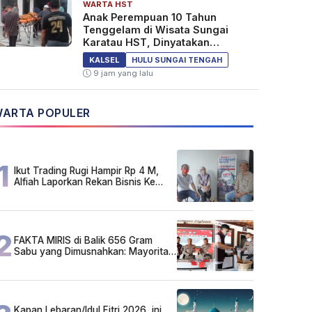
WARTA HST
Anak Perempuan 10 Tahun
Tenggelam di Wisata Sungai
Karatau HST, Dinyatakan
Meninggal Dunia
KALSEL
HULU SUNGAI TENGAH
9 jam yang lalu
ARTA POPULER
1
Ikut Trading Rugi Hampir Rp 4 M,
Alfiah Laporkan Rekan Bisnis Ke
Polda Kalsel
2
FAKTA MIRIS di Balik 656 Gram
Sabu yang Dimusnahkan: Mayoritas
Pelaku Hidup Susah, Ada Juga
Sarjana!
Kapan Lebaran/Idul Fitri 2026, ini