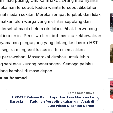
i mau pulang, Om. Kami takut. Orang mau nyantai,”
rekaman tersebut. Kedua wanita tersebut diketahui
l medan sekitar. Mereka sempat terjebak dan tidak
amatkan oleh warga yang melintas sepulang dari
pria tersebut masih belum diketahui. Pihak berwenang
 insiden ini. Peristiwa tersebut memicu kekhawatiran
enyamanan pengunjung yang datang ke daerah HST.
 segera mengusut kasus ini dan memastikan
ti persawahan. Masyarakat diimbau untuk lebih
yang sepi atau kurang penerangan. Semoga pelaku
ulang kembali di masa depan.
nur muhammad
Berita Selanjutnya
UPDATE Ridwan Kamil Laporkan Lisa Mariana ke
Bareskrim: Tuduhan Perselingkuhan dan Anak di
Luar Nikah Dibantah Keras!