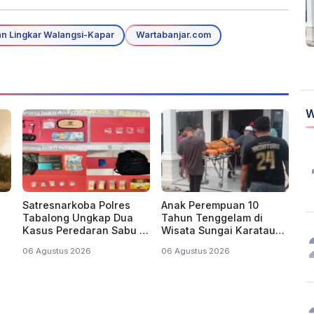
an Lingkar Walangsi-Kapar
Wartabanjar.com
W
Satresnarkoba Polres
Anak Perempuan 10
Tabalong Ungkap Dua
Tahun Tenggelam di
Kasus Peredaran Sabu di
Wisata Sungai Karatau
Kecamatan Jaro, Dua
HST, Dinyatakan
06 Agustus 2026
06 Agustus 2026
Pelaku Diamankan
Meninggal Dunia