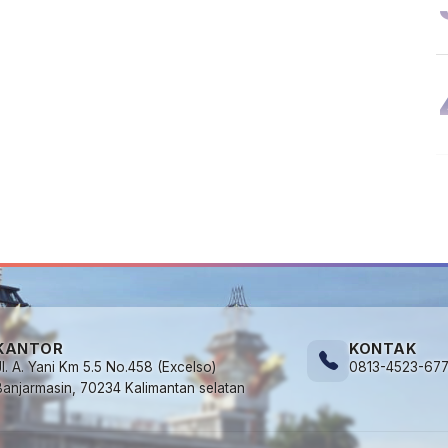
KANTOR
KONTAK
Jl. A. Yani Km 5.5 No.458 (Excelso)
0813-4523-67
Banjarmasin, 70234 Kalimantan selatan