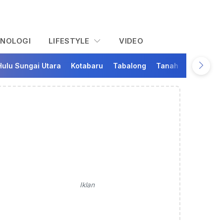
KNOLOGI
LIFESTYLE
VIDEO
Hulu Sungai Utara
Kotabaru
Tabalong
Tanah Bumbu
Ta
Iklan