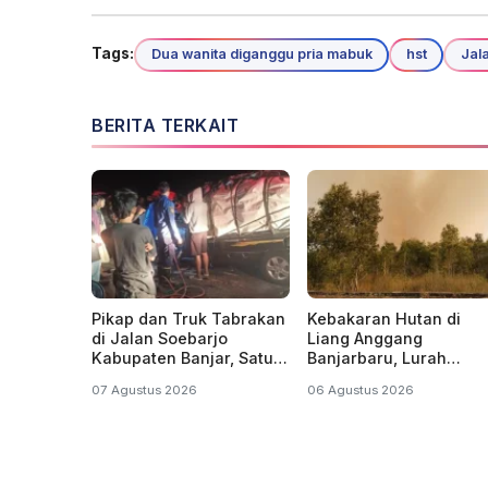
Tags:
Dua wanita diganggu pria mabuk
hst
Jal
BERITA TERKAIT
Pikap dan Truk Tabrakan
Kebakaran Hutan di
di Jalan Soebarjo
Liang Anggang
Kabupaten Banjar, Satu
Banjarbaru, Lurah
dari Dua Korban
Misran: Diduga Sudah
07 Agustus 2026
06 Agustus 2026
Dilaporkan Tewas
Terbakar Sejak Tadi
Malam