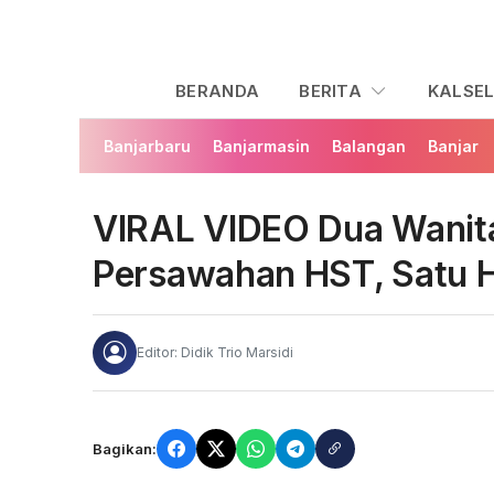
BERANDA
BERITA
KALSE
Banjarbaru
Banjarmasin
Balangan
Banjar
VIRAL VIDEO Dua Wanita 
Persawahan HST, Satu H
Editor: Didik Trio Marsidi
Bagikan: