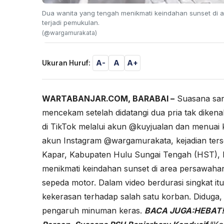
Dua wanita yang tengah menikmati keindahan sunset di ar
terjadi pemukulan.
(@wargamurakata)
A-
A
A+
Ukuran Huruf:
WARTABANJAR.COM, BARABAI –
Suasana san
mencekam setelah didatangi dua pria tak dikenal
di TikTok melalui akun @kuyjualan dan menuai
akun Instagram @wargamurakata, kejadian ters
Kapar, Kabupaten Hulu Sungai Tengah (HST), K
menikmati keindahan sunset di area persawahan,
sepeda motor. Dalam video berdurasi singkat it
kekerasan terhadap salah satu korban. Diduga, 
pengaruh minuman keras.
BACA JUGA:
HEBAT! 