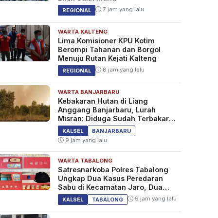
7 jam yang lalu
REGIONAL
WARTA KALTENG
Lima Komisioner KPU Kotim
Berompi Tahanan dan Borgol
Menuju Rutan Kejati Kalteng
8 jam yang lalu
REGIONAL
WARTA BANJARBARU
Kebakaran Hutan di Liang
Anggang Banjarbaru, Lurah
Misran: Diduga Sudah Terbakar
Sejak Tadi Malam
KALSEL
BANJARBARU
9 jam yang lalu
WARTA TABALONG
Satresnarkoba Polres Tabalong
Ungkap Dua Kasus Peredaran
Sabu di Kecamatan Jaro, Dua
Pelaku Diamankan
9 jam yang lalu
KALSEL
TABALONG