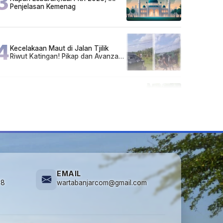
3
Penjelasan Kemenag
4
Kecelakaan Maut di Jalan Tjilik
Riwut Katingan! Pikap dan Avanza
Bertabrakan, Korban Luka Parah
5
Cuma di Tabalong! Mudik Bisa
Santai Naik Bus, Motor & Mobil
Diantar Pakai Towing
EMAIL
78
wartabanjarcom@gmail.com