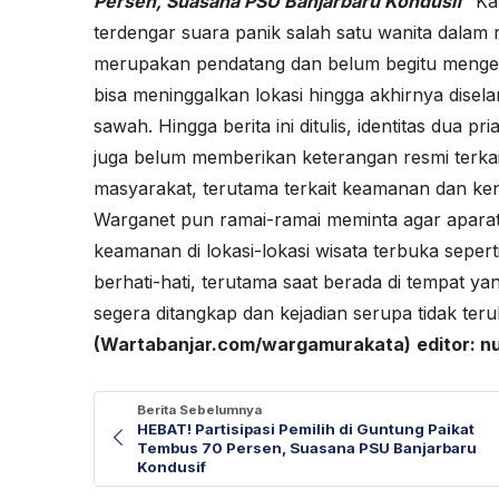
Persen, Suasana PSU Banjarbaru Kondusif
“Kam
terdengar suara panik salah satu wanita dalam 
merupakan pendatang dan belum begitu mengena
bisa meninggalkan lokasi hingga akhirnya disel
sawah. Hingga berita ini ditulis, identitas dua 
juga belum memberikan keterangan resmi terkait
masyarakat, terutama terkait keamanan dan k
Warganet pun ramai-ramai meminta agar aparat
keamanan di lokasi-lokasi wisata terbuka seper
berhati-hati, terutama saat berada di tempat 
segera ditangkap dan kejadian serupa tidak ter
(Wartabanjar.com/wargamurakata)
editor: 
Berita Sebelumnya
HEBAT! Partisipasi Pemilih di Guntung Paikat
Tembus 70 Persen, Suasana PSU Banjarbaru
Kondusif