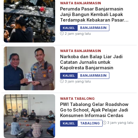
WARTA BANJARMASIN
Perumda Pasar Banjarmasin
Janji Bangun Kembali Lapak
Terdampak Kebakaran Pasar
Teluk Dalam
BANJARMASIN
KALSEL
2 jam yang lalu
WARTA BANJARMASIN
Narkoba dan Balap Liar Jadi
Catatan Jurnalis untuk
Kapolresta Banjarmasin
BANJARMASIN
KALSEL
3 jam yang lalu
WARTA TABALONG
PWI Tabalong Gelar Roadshow
Go to School, Ajak Pelajar Jadi
Konsumen Informasi Cerdas
3 jam yang lalu
TABALONG
KALSEL