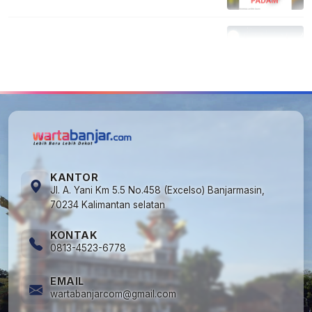
Diperpanjang?
5
Kapan Lebaran/Idul Fitri 2026, ini
Penjelasan Kemenag
KANTOR
Jl. A. Yani Km 5.5 No.458 (Excelso) Banjarmasin,
70234 Kalimantan selatan
KONTAK
0813-4523-6778
EMAIL
wartabanjarcom@gmail.com