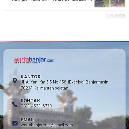
Korban Luka Parah
5
Cuma di Tabalong! Mudik Bisa Santai Naik
Bus, Motor & Mobil Diantar Pakai Towing
KANTOR
Jl. A. Yani Km 5.5 No.458 (Excelso) Banjarmasin,
70234 Kalimantan selatan
KONTAK
0813-4523-6778
EMAIL
wartabanjarcom@gmail.com