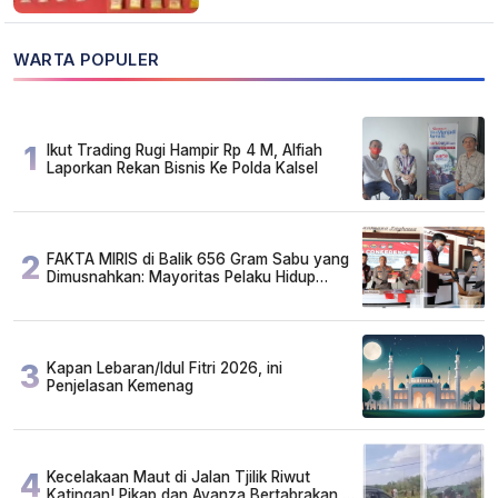
WARTA POPULER
1
Ikut Trading Rugi Hampir Rp 4 M, Alfiah
Laporkan Rekan Bisnis Ke Polda Kalsel
2
FAKTA MIRIS di Balik 656 Gram Sabu yang
Dimusnahkan: Mayoritas Pelaku Hidup
Susah, Ada Juga Sarjana!
3
Kapan Lebaran/Idul Fitri 2026, ini
Penjelasan Kemenag
4
Kecelakaan Maut di Jalan Tjilik Riwut
Katingan! Pikap dan Avanza Bertabrakan,