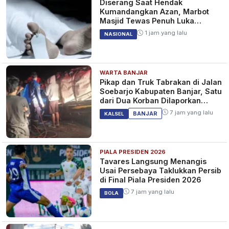
Diserang Saat Hendak
Kumandangkan Azan, Marbot
Masjid Tewas Penuh Luka
Sabetan Samurai
1 jam yang lalu
NASIONAL
WARTA BANJAR
Pikap dan Truk Tabrakan di Jalan
Soebarjo Kabupaten Banjar, Satu
dari Dua Korban Dilaporkan
Tewas
7 jam yang lalu
BANJAR
KALSEL
PIALA PRESIDEN 2026
Tavares Langsung Menangis
Usai Persebaya Taklukkan Persib
di Final Piala Presiden 2026
7 jam yang lalu
BOLA