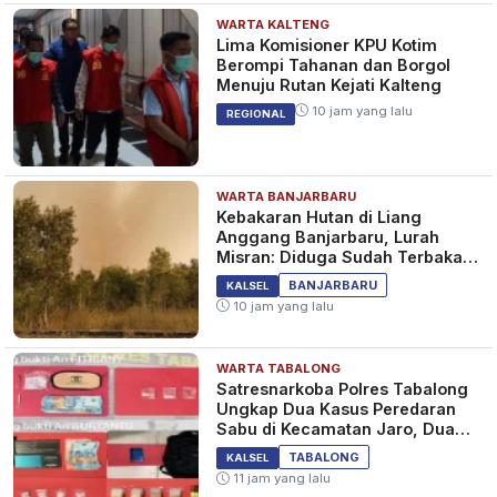
WARTA KALTENG
Lima Komisioner KPU Kotim
Berompi Tahanan dan Borgol
Menuju Rutan Kejati Kalteng
10 jam yang lalu
REGIONAL
WARTA BANJARBARU
Kebakaran Hutan di Liang
Anggang Banjarbaru, Lurah
Misran: Diduga Sudah Terbakar
Sejak Tadi Malam
BANJARBARU
KALSEL
10 jam yang lalu
WARTA TABALONG
Satresnarkoba Polres Tabalong
Ungkap Dua Kasus Peredaran
Sabu di Kecamatan Jaro, Dua
Pelaku Diamankan
TABALONG
KALSEL
11 jam yang lalu