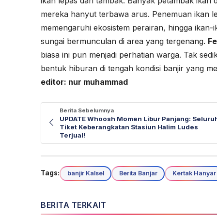
ikan lepas dari tambak. Banyak petambak ikan d
mereka hanyut terbawa arus. Penemuan ikan lel
memengaruhi ekosistem perairan, hingga ikan-i
sungai bermunculan di area yang tergenang.
F
biasa ini pun menjadi perhatian warga. Tak se
bentuk hiburan di tengah kondisi banjir yang me
editor: nur muhammad
Berita Sebelumnya
UPDATE Whoosh Momen Libur Panjang: Seluru
Tiket Keberangkatan Stasiun Halim Ludes
Terjual!
Tags:
banjir Kalsel
Berita Banjar
Kertak Hanyar
BERITA TERKAIT