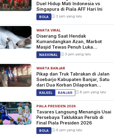
Duel Hidup Mati Indonesia vs
Singapura di Piala AFF Hari Ini
3 jam yang lalu
BOLA
WARTA VIRAL
Diserang Saat Hendak
Kumandangkan Azan, Marbot
Masjid Tewas Penuh Luka
Sabetan Samurai
3 jam yang lalu
NASIONAL
WARTA BANJAR
Pikap dan Truk Tabrakan di Jalan
Soebarjo Kabupaten Banjar, Satu
dari Dua Korban Dilaporkan
Tewas
8 jam yang lalu
KALSEL
BANJAR
PIALA PRESIDEN 2026
Tavares Langsung Menangis Usai
Persebaya Taklukkan Persib di
Final Piala Presiden 2026
9 jam yang lalu
BOLA