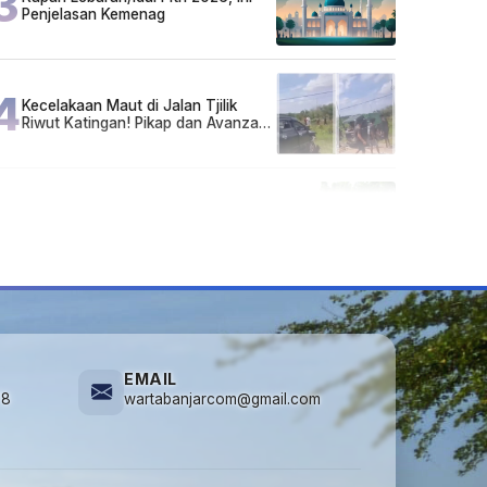
3
Penjelasan Kemenag
4
Kecelakaan Maut di Jalan Tjilik
Riwut Katingan! Pikap dan Avanza
Bertabrakan, Korban Luka Parah
5
Cuma di Tabalong! Mudik Bisa
Santai Naik Bus, Motor & Mobil
Diantar Pakai Towing
EMAIL
78
wartabanjarcom@gmail.com