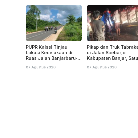
PUPR Kalsel Tinjau
Pikap dan Truk Tabrak
Lokasi Kecelakaan di
di Jalan Soebarjo
Ruas Jalan Banjarbaru-
Kabupaten Banjar, Sat
Batulicin
dari Dua Korban
07 Agustus 2026
07 Agustus 2026
Dilaporkan Tewas