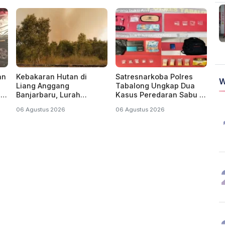
an
Kebakaran Hutan di
Satresnarkoba Polres
W
Liang Anggang
Tabalong Ungkap Dua
u
Banjarbaru, Lurah
Kasus Peredaran Sabu di
Misran: Diduga Sudah
Kecamatan Jaro, Dua
06 Agustus 2026
06 Agustus 2026
Terbakar Sejak Tadi
Pelaku Diamankan
Malam