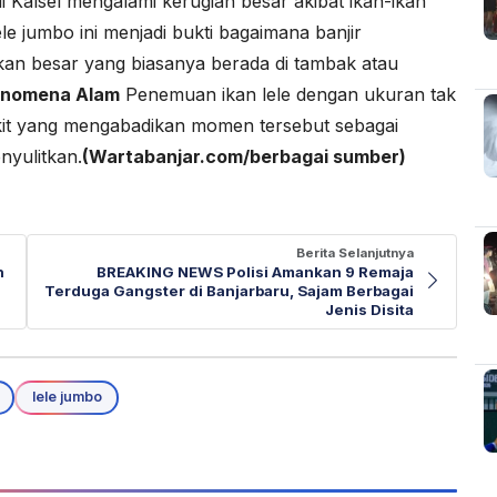
i Kalsel mengalami kerugian besar akibat ikan-ikan
e jumbo ini menjadi bukti bagaimana banjir
kan besar yang biasanya berada di tambak atau
enomena Alam
Penemuan ikan lele dengan ukuran tak
dikit yang mengabadikan momen tersebut sebagai
nyulitkan.
(Wartabanjar.com/berbagai sumber)
Berita Selanjutnya
h
BREAKING NEWS Polisi Amankan 9 Remaja
Terduga Gangster di Banjarbaru, Sajam Berbagai
Jenis Disita
lele jumbo