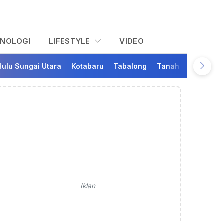
KNOLOGI
LIFESTYLE
VIDEO
Hulu Sungai Utara
Kotabaru
Tabalong
Tanah Bumbu
Ta
Iklan