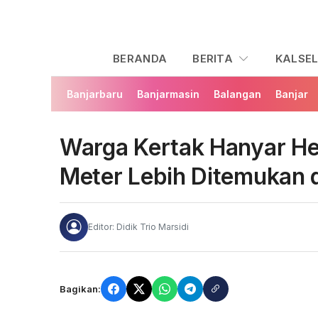
BERANDA
BERITA
KALSE
Banjarbaru
Banjarmasin
Balangan
Banjar
Warga Kertak Hanyar He
Meter Lebih Ditemukan d
Editor: Didik Trio Marsidi
Bagikan: