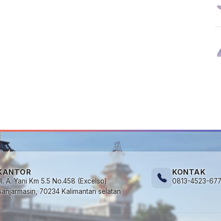
KANTOR
KONTAK
Jl. A. Yani Km 5.5 No.458 (Excelso)
0813-4523-67
Banjarmasin, 70234 Kalimantan selatan