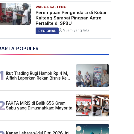
WARGA KALTENG
Perempuan Pengendara di Kobar
Kalteng Sampai Pingsan Antre
Pertalite di SPBU
9 jam yang lalu
REGIONAL
ARTA POPULER
1
Ikut Trading Rugi Hampir Rp 4 M,
Alfiah Laporkan Rekan Bisnis Ke
Polda Kalsel
2
FAKTA MIRIS di Balik 656 Gram
Sabu yang Dimusnahkan: Mayoritas
Pelaku Hidup Susah, Ada Juga
Sarjana!
Kapan Lebaran/Idul Fitri 2026, ini