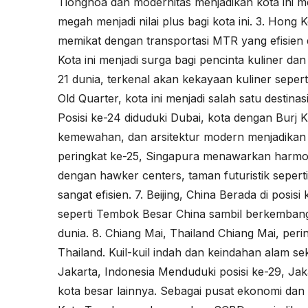
Tionghoa dan modernitas menjadikan kota ini m
megah menjadi nilai plus bagi kota ini. 3. Hon
memikat dengan transportasi MTR yang efisien 
Kota ini menjadi surga bagi pencinta kuliner dan
21 dunia, terkenal akan kekayaan kuliner seper
Old Quarter, kota ini menjadi salah satu destinas
Posisi ke-24 diduduki Dubai, kota dengan Burj K
kemewahan, dan arsitektur modern menjadikan D
peringkat ke-25, Singapura menawarkan harmoni 
dengan hawker centers, taman futuristik seperti
sangat efisien. 7. Beijing, China Berada di posi
seperti Tembok Besar China sambil berkembang
dunia. 8. Chiang Mai, Thailand Chiang Mai, peri
Thailand. Kuil-kuil indah dan keindahan alam sek
Jakarta, Indonesia Menduduki posisi ke-29, J
kota besar lainnya. Sebagai pusat ekonomi dan