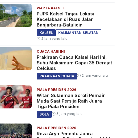
WARTA KALSEL
PUPR Kalsel Tinjau Lokasi
Kecelakaan di Ruas Jalan
Banjarbaru-Batulicin
KALSEL
KALIMANTAN SELATAN
2 jam yang lalu
CUACA HARI INI
Prakiraan Cuaca Kalsel Hari ini,
Suhu Maksimum Capai 35 Derajat
Celciuss
2 jam yang lalu
PRAKIRAAN CUACA
PIALA PRESIDEN 2026
Witan Sulaeman Soroti Pemain
Muda Saat Persija Raih Juara
Tiga Piala Presiden
3 jam yang lalu
BOLA
PIALA PRESIDEN 2026
Reza Arya Penentu Juara