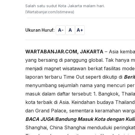
Salah satu sudut Kota Jakarta malam hari.
(Wartabanjar.com/istimewa)
A-
A
A+
Ukuran Huruf:
WARTABANJAR.COM, JAKARTA
– Asia kemba
yang bersaing di panggung global. Tak hanya m
menjadi magnet wisatawan berkat fasilitas mod
laporan terbaru Time Out seperti dikutip di
Beri
menyumbang sejumlah nama yang mencuri perhati
masuk dalam daftar tersebut: 1. Bangkok, Thail
kota terbaik di Asia. Keindahan budaya Thailan
dan Grand Palace, sementara keramahan warg
BACA JUGA:
Bandung Masuk Kota dengan Kuline
Shanghai, China Shanghai menduduki peringkat 