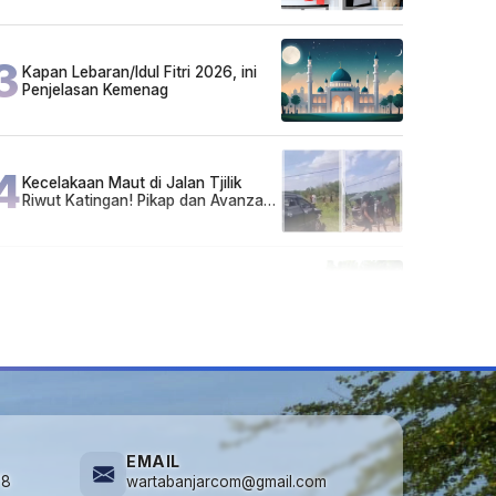
Sarjana!
3
Kapan Lebaran/Idul Fitri 2026, ini
Penjelasan Kemenag
4
Kecelakaan Maut di Jalan Tjilik
Riwut Katingan! Pikap dan Avanza
Bertabrakan, Korban Luka Parah
5
Cuma di Tabalong! Mudik Bisa
Santai Naik Bus, Motor & Mobil
Diantar Pakai Towing
EMAIL
78
wartabanjarcom@gmail.com