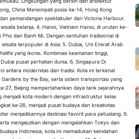
emukau. Lingkungan yang bersih dan arsitektur
g Kong, China Menempati posisi ke-14, Hong Kong
dan pemandangan spektakuler dari Victoria Harbour.
 wisata belanja. 4. Hanoi, Vietnam Hanoi, di urutan ke-
ti Pho dan Banh Mi. Dengan sentuhan tradisional di
i wisata terpopuler di Asia. 5. Dubai, Uni Emirat Arab
halifa yang ikonis. Kombinasi keamanan tinggi,
ubai pusat perhatian dunia. 6. Singapura Di
antara modernitas dan tradisi. Kota ini terkenal
 Gardens by the Bay, serta sistem transportasi yang
si ke-27, Beijing mempertahankan daya tarik sejarahnya
 menjadi kota modern dengan infrastruktur kelas
ngkat ke-28, menjadi pusat budaya dan kreativitas
itar menjadikannya destinasi favorit para petualang. 9.
akarta mengejutkan dengan mengalahkan Tokyo dan
 budaya Indonesia, kota ini memadukan keindahan