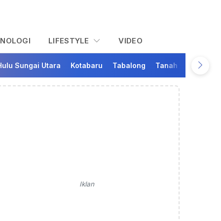
KNOLOGI
LIFESTYLE
VIDEO
Hulu Sungai Utara
Kotabaru
Tabalong
Tanah Bumbu
Ta
Iklan