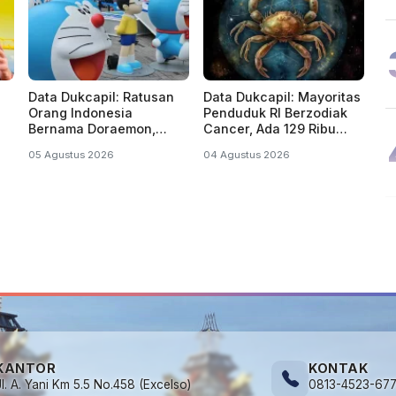
Data Dukcapil: Ratusan
Data Dukcapil: Mayoritas
Orang Indonesia
Penduduk RI Berzodiak
Bernama Doraemon,
Cancer, Ada 129 Ribu
Nobita, Uzumaki, Naruto
Lahir di Tahun Kabisat
05 Agustus 2026
04 Agustus 2026
KANTOR
KONTAK
Jl. A. Yani Km 5.5 No.458 (Excelso)
0813-4523-67