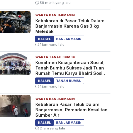
59 menit yang lalu
WARTA BANJARMASIN
Kebakaran di Pasar Teluk Dalam
Banjarmasin Karena Gas 3 kg
Meledak
KALSEL
BANJARMASIN
1 jam yang lalu
WARTA TANAH BUMBU
Komitmen Kesejahteraan Sosial,
Tanah Bumbu Sukses Jadi Tuan
Rumah Temu Karya Bhakti Sosial
PSM Ke-23
KALSEL
TANAH BUMBU
1 jam yang lalu
WARTA BANJARMASIN
Kebakaran Pasar Teluk Dalam
Banjarmasin, Pemadam Kesulitan
Sumber Air
KALSEL
BANJARMASIN
2 jam yang lalu