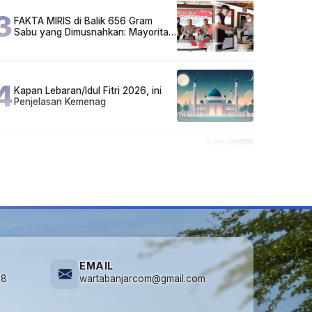
3
FAKTA MIRIS di Balik 656 Gram
Sabu yang Dimusnahkan: Mayoritas
Pelaku Hidup Susah, Ada Juga
Sarjana!
4
Kapan Lebaran/Idul Fitri 2026, ini
Penjelasan Kemenag
5
Cuma di Tabalong! Mudik Bisa
Santai Naik Bus, Motor & Mobil
Diantar Pakai Towing
EMAIL
78
wartabanjarcom@gmail.com