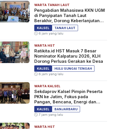
WARTA TANAH LAUT
Pengabdian Mahasiswa KKN UGM
di Panyipatan Tanah Laut
Berakhir, Dorong Keberlanjutan
Program Masyarakat
KALSEL
TANAH LAUT
6 jam yang lalu
WARTA HST
Ratikita.id HST Masuk 7 Besar
Nominator Kalpataru 2026, KLH
Dorong Perluas Gerakan ke Desa
KALSEL
HULU SUNGAI TENGAH
6 jam yang lalu
WARTA KALSEL
Sekdaprov Kalsel Pimpin Peserta
PKN ke Jatim, Fokus pada
Pangan, Bencana, Energi dan
Ekonomi
KALSEL
BANJARBARU
7 jam yang lalu
WARTA HST