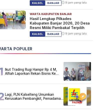
9 jam yang lalu
KALSEL
BANJAR
WARTA KABUPATEN BANJAR
Hasil Lengkap Pilkades
Kabupaten Banjar 2026, 20 Desa
Resmi Miliki Pambakal Terpilih
9 jam yang lalu
KALSEL
BANJAR
ARTA POPULER
1
Ikut Trading Rugi Hampir Rp 4 M,
Alfiah Laporkan Rekan Bisnis Ke
Polda Kalsel
2
Lagi, PLN Kalselteng Umumkan
Kerusakan Pembangkit, Pemadaman
Listrik Bergilir Diperpanjang?