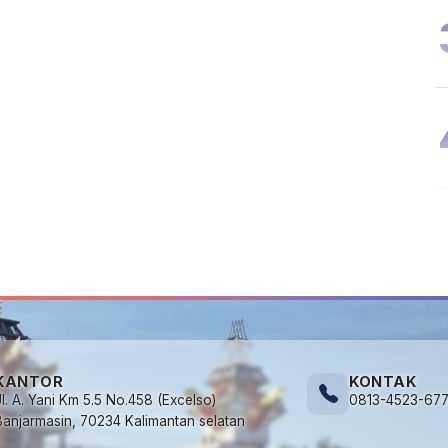
KANTOR
KONTAK
Jl. A. Yani Km 5.5 No.458 (Excelso)
0813-4523-67
Banjarmasin, 70234 Kalimantan selatan