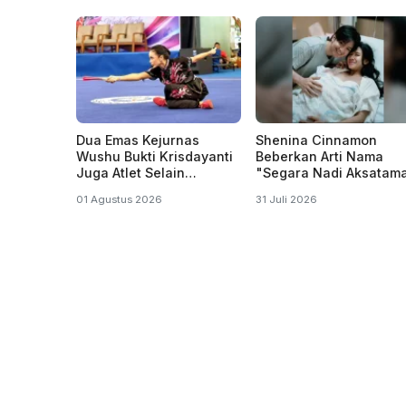
Dua Emas Kejurnas
Shenina Cinnamon
Wushu Bukti Krisdayanti
Beberkan Arti Nama
Juga Atlet Selain
"Segara Nadi Aksatam
Penyanyi dan Politisi
Anak Pertamanya deng
01 Agustus 2026
31 Juli 2026
Angga Yunanda