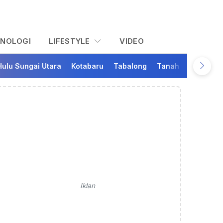
KNOLOGI
LIFESTYLE
VIDEO
Hulu Sungai Utara
Kotabaru
Tabalong
Tanah Bumbu
Ta
Iklan