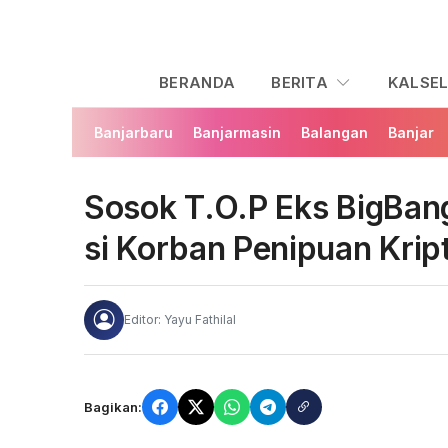
BERANDA
BERITA
KALSE
Banjarbaru
Banjarmasin
Balangan
Banjar
Sosok T.O.P Eks BigBan
si Korban Penipuan Krip
Editor: Yayu Fathilal
Bagikan: