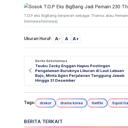
T.O.P eks BigBang berperan sebagai Thanos atau Pemai
(Istimewa/Istimewa)
A-
A
A+
Ukuran Huruf:
Berita Sebelumnya
Teuku Zacky Enggan Hapus Postingan
Pengalaman Buruknya Liburan di Laut Labuan
Bajo, Minta Agen Perjalanan Tanggung Jawab
Hingga 31 Desember
Tags:
drakor
drama korea
Netflix
Squid G
BERITA TERKAIT