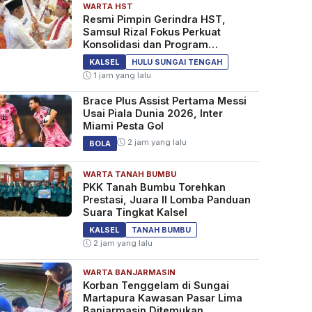
WARTA HST
Resmi Pimpin Gerindra HST,
Samsul Rizal Fokus Perkuat
Konsolidasi dan Program
Kerakyatan
KALSEL
HULU SUNGAI TENGAH
1 jam yang lalu
Brace Plus Assist Pertama Messi
Usai Piala Dunia 2026, Inter
Miami Pesta Gol
2 jam yang lalu
BOLA
WARTA TANAH BUMBU
PKK Tanah Bumbu Torehkan
Prestasi, Juara II Lomba Panduan
Suara Tingkat Kalsel
KALSEL
TANAH BUMBU
2 jam yang lalu
WARTA BANJARMASIN
Korban Tenggelam di Sungai
Martapura Kawasan Pasar Lima
Banjarmasin Ditemukan