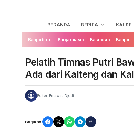
BERANDA
BERITA
KALSE
Banjarbaru
Banjarmasin
Balangan
Banjar
Pelatih Timnas Putri B
Ada dari Kalteng dan Ka
Editor: Ernawati Djedi
Bagikan: