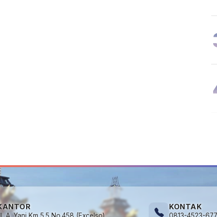
KANTOR
KONTAK
Jl. A. Yani Km 5.5 No.458 (Excelso)
0813-4523-67