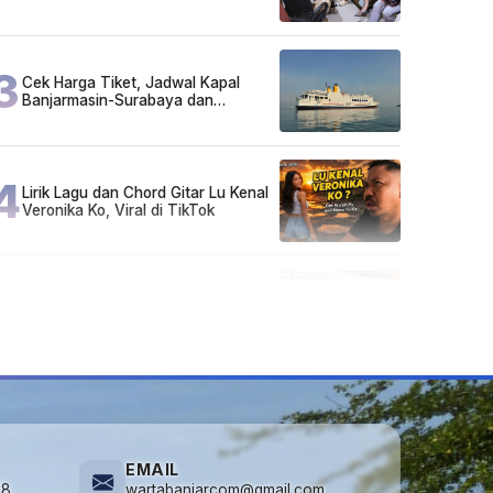
Ikut Arisan
3
Cek Harga Tiket, Jadwal Kapal
Banjarmasin-Surabaya dan
Surabaya-Banjarmasin Minggu 3
Mei 2026
4
Lirik Lagu dan Chord Gitar Lu Kenal
Veronika Ko, Viral di TikTok
5
FAKTA MIRIS di Balik 656 Gram
Sabu yang Dimusnahkan: Mayoritas
Pelaku Hidup Susah, Ada Juga
Sarjana!
EMAIL
78
wartabanjarcom@gmail.com