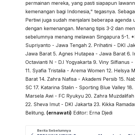
permainan mereka, yang pasti siapapun lawann
kemenangan bagi Indonesia," tegasnya. Sebag
Pertiwi juga sudah menjalani beberapa agenda u
dengan kemenangan. Menang tipis 3-2 dan men
sebelumnya menang melawan Singapura 5-1. *Da
Supriyanto - Jawa Tengah 2. Prihatini - DKI Jak
Jawa Barat 5. Agnes Hutapea - Jawa Barat 6. I
Octavianti N - D.I Yogyakarta 9. Viny Silfianus
11. Syafia Tristalia - Arema Women 12. Helsya 
Barat 14. Zahra Nafisa - Akademi Persib 15. Nab
SC 17. Katarina Stalin - Sporting Blue Valley 1
Marsela Awi - FC Ryukyu 20. Zahra Muzdalifah
22. Sheva Imut - DKI Jakarta 23. Kikka Ramadan
Belitung.
(ernawati)
Editor: Erna Djedi
Berita Sebelumnya