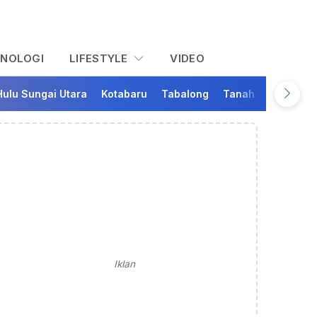
KNOLOGI
LIFESTYLE
VIDEO
Hulu Sungai Utara
Kotabaru
Tabalong
Tanah Bumbu
Ta
Iklan