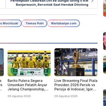
i
Perempuan Ceburkan Diri ke Sungai Siring 0 Km
Banjarmasin, Berontak Saat Hendak Ditolong
ru Mochizuki
Timnas Putri
Wartabanjar.com
a
Barito Putera Segera
Live Streaming Final Piala
vs
Umumkan Pelatih Anyar
Presiden 2026 Persib vs
ng
Jelang Championship,
Persija di Indosiar, Igor
Bukan Aji Santoso dan RD
Tolic Khawatirkan Fisik
06 Agustus 2026
06 Agustus 2026