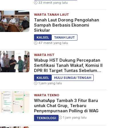
33 menit yang lalu
WARTA TANAH LAUT
Tanah Laut Dorong Pengolahan
Sampah Berbasis Ekonomi
Sirkular
KALSEL
TANAH LAUT
47 menit yang lalu
WARTA HST
Wabup HST Dukung Percepatan
Sertifikasi Tanah Wakaf, Komisi II
DPR RI Target Tuntas Sebelum
2029
KALSEL
HULU SUNGAI TENGAH
1 jam yang lalu
WARTA TEKNO
WhatsApp Tambah 3 Fitur Baru
untuk Chat Grup, Terbaru
Penyempurnaan Polling di WAG
1 jam yang lalu
TEKNOLOGI