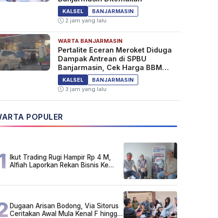
KALSEL
BANJARMASIN
2 jam yang lalu
WARTA BANJARMASIN
Pertalite Eceran Meroket Diduga
Dampak Antrean di SPBU
Banjarmasin, Cek Harga BBM
Kalselteng
KALSEL
BANJARMASIN
3 jam yang lalu
ARTA POPULER
1
Ikut Trading Rugi Hampir Rp 4 M,
Alfiah Laporkan Rekan Bisnis Ke
Polda Kalsel
2
Dugaan Arisan Bodong, Via Sitorus
Ceritakan Awal Mula Kenal F hingga