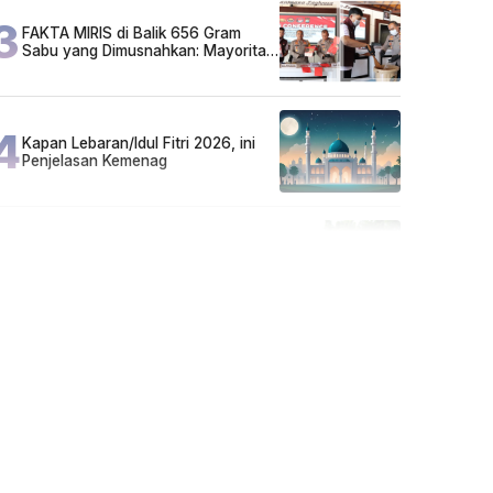
3
FAKTA MIRIS di Balik 656 Gram
Sabu yang Dimusnahkan: Mayoritas
Pelaku Hidup Susah, Ada Juga
Sarjana!
4
Kapan Lebaran/Idul Fitri 2026, ini
Penjelasan Kemenag
5
Cuma di Tabalong! Mudik Bisa
Santai Naik Bus, Motor & Mobil
Diantar Pakai Towing