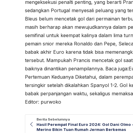
mengeksekusi penalti penting, yang berarti Pra
sedangkan Portugal menyesali peluang yang ter
Bleus belum mencetak gol dari permainan terbuka.
masih berharap akan mewujudkannya dalam pert
semifinal untuk keempat kalinya dalam lima turn
pemain snior mereka Ronaldo dan Pepe, Selec
babak akhir Euro karena tidak bisa memenangka
tersebut. Mampukah Prancis mencetak gol saa
baiknya dinantikan penampilannya. Baca juga:
E
Pertemuan Keduanya
Diketahui, dalam perempa
tersingkir setelah dikalahkan Spanyol 1-2. Gol
babak perpanjangan waktu, sekaligus memaksa 
Editor: purwoko
Berita Sebelumnya
Hasil Perempat Final Euro 2024: Gol Dani Olmo 
Merino Bikin Tuan Rumah Jerman Berkemas