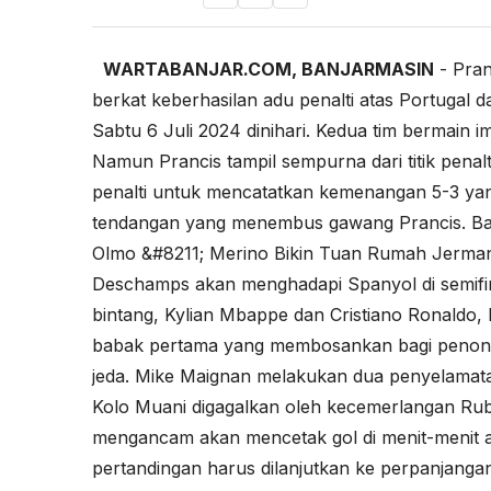
WARTABANJAR.COM, BANJARMASIN
- Pran
berkat keberhasilan adu penalti atas Portugal
Sabtu 6 Juli 2024 dinihari. Kedua tim bermain 
Namun Prancis tampil sempurna dari titik penal
penalti untuk mencatatkan kemenangan 5-3 yang
tendangan yang menembus gawang Prancis. Ba
Olmo &#8211; Merino Bikin Tuan Rumah Jerma
Deschamps akan menghadapi Spanyol di semifi
bintang, Kylian Mbappe dan Cristiano Ronaldo, 
babak pertama yang membosankan bagi penonto
jeda. Mike Maignan melakukan dua penyelamata
Kolo Muani digagalkan oleh kecemerlangan R
mengancam akan mencetak gol di menit-menit a
pertandingan harus dilanjutkan ke perpanjangan