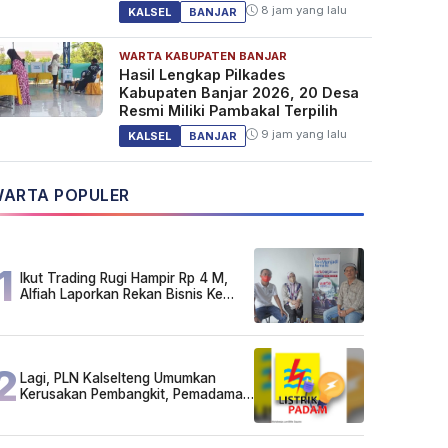
8 jam yang lalu
KALSEL
BANJAR
WARTA KABUPATEN BANJAR
Hasil Lengkap Pilkades
Kabupaten Banjar 2026, 20 Desa
Resmi Miliki Pambakal Terpilih
9 jam yang lalu
KALSEL
BANJAR
ARTA POPULER
1
Ikut Trading Rugi Hampir Rp 4 M,
Alfiah Laporkan Rekan Bisnis Ke
Polda Kalsel
2
Lagi, PLN Kalselteng Umumkan
Kerusakan Pembangkit, Pemadaman
Listrik Bergilir Diperpanjang?