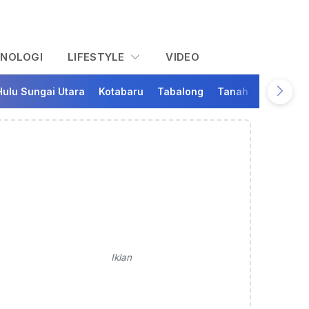
KNOLOGI
LIFESTYLE
VIDEO
Hulu Sungai Utara
Kotabaru
Tabalong
Tanah Bumbu
Ta
Iklan