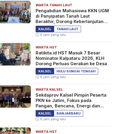
WARTA TANAH LAUT
Pengabdian Mahasiswa KKN UGM
di Panyipatan Tanah Laut
Berakhir, Dorong Keberlanjutan
Program Masyarakat
KALSEL
TANAH LAUT
6 jam yang lalu
WARTA HST
Ratikita.id HST Masuk 7 Besar
Nominator Kalpataru 2026, KLH
Dorong Perluas Gerakan ke Desa
KALSEL
HULU SUNGAI TENGAH
6 jam yang lalu
WARTA KALSEL
Sekdaprov Kalsel Pimpin Peserta
PKN ke Jatim, Fokus pada
Pangan, Bencana, Energi dan
Ekonomi
KALSEL
BANJARBARU
6 jam yang lalu
WARTA HST