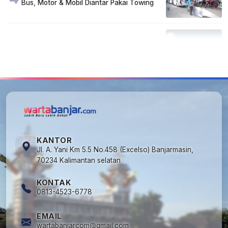
Bus, Motor & Mobil Diantar Pakai Towing
5
Kapan Lebaran/Idul Fitri 2026, ini
Penjelasan Kemenag
KANTOR
Jl. A. Yani Km 5.5 No.458 (Excelso) Banjarmasin,
70234 Kalimantan selatan
KONTAK
0813-4523-6778
EMAIL
wartabanjarcom@gmail.com