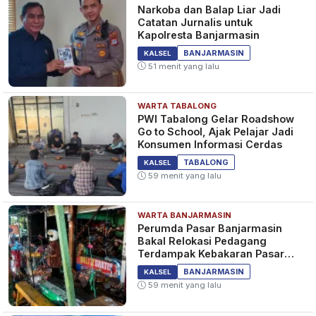
Narkoba dan Balap Liar Jadi
Catatan Jurnalis untuk
Kapolresta Banjarmasin
BANJARMASIN
KALSEL
51 menit yang lalu
WARTA TABALONG
PWI Tabalong Gelar Roadshow
Go to School, Ajak Pelajar Jadi
Konsumen Informasi Cerdas
TABALONG
KALSEL
59 menit yang lalu
WARTA BANJARMASIN
Perumda Pasar Banjarmasin
Bakal Relokasi Pedagang
Terdampak Kebakaran Pasar
Teluk Dalam
BANJARMASIN
KALSEL
59 menit yang lalu