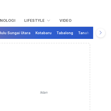
KNOLOGI
LIFESTYLE
VIDEO
Hulu Sungai Utara
Kotabaru
Tabalong
Tanah Bumbu
Ta
Iklan