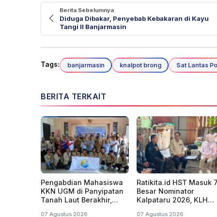
Berita Sebelumnya
Diduga Dibakar, Penyebab Kebakaran di Kayu
Tangi II Banjarmasin
Tags:
banjarmasin
knalpot brong
Sat Lantas Po
BERITA TERKAIT
Pengabdian Mahasiswa
Ratikita.id HST Masuk 
KKN UGM di Panyipatan
Besar Nominator
Tanah Laut Berakhir,
Kalpataru 2026, KLH
Dorong Keberlanjutan
Dorong Perluas Gerak
07 Agustus 2026
07 Agustus 2026