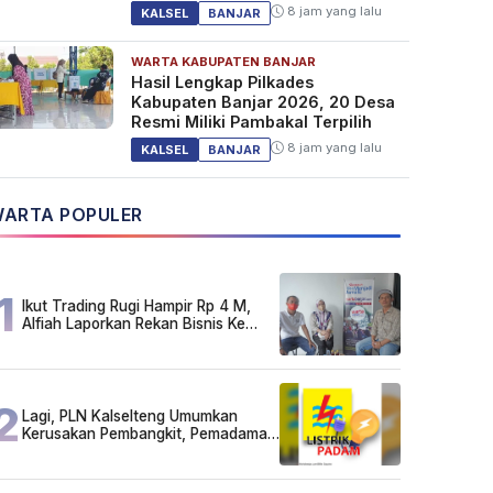
8 jam yang lalu
KALSEL
BANJAR
WARTA KABUPATEN BANJAR
Hasil Lengkap Pilkades
Kabupaten Banjar 2026, 20 Desa
Resmi Miliki Pambakal Terpilih
8 jam yang lalu
KALSEL
BANJAR
ARTA POPULER
1
Ikut Trading Rugi Hampir Rp 4 M,
Alfiah Laporkan Rekan Bisnis Ke
Polda Kalsel
2
Lagi, PLN Kalselteng Umumkan
Kerusakan Pembangkit, Pemadaman
Listrik Bergilir Diperpanjang?