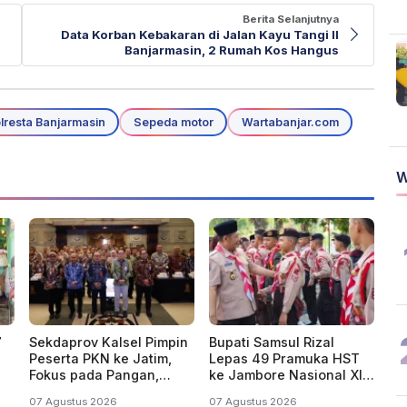
Berita Selanjutnya
Data Korban Kebakaran di Jalan Kayu Tangi II
Banjarmasin, 2 Rumah Kos Hangus
lresta Banjarmasin
Sepeda motor
Wartabanjar.com
W
7
Sekdaprov Kalsel Pimpin
Bupati Samsul Rizal
Peserta PKN ke Jatim,
Lepas 49 Pramuka HST
Fokus pada Pangan,
ke Jambore Nasional XII
an
Bencana, Energi dan
2026 di Cibubur
07 Agustus 2026
07 Agustus 2026