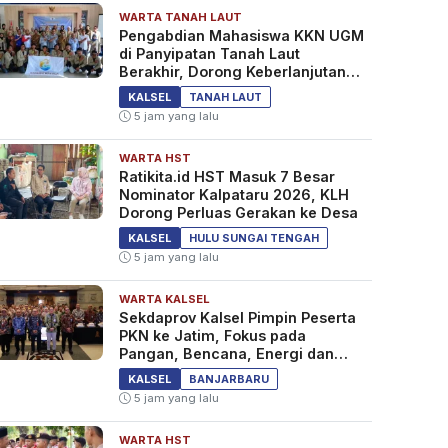
WARTA TANAH LAUT
Pengabdian Mahasiswa KKN UGM
di Panyipatan Tanah Laut
Berakhir, Dorong Keberlanjutan
Program Masyarakat
KALSEL
TANAH LAUT
5 jam yang lalu
WARTA HST
Ratikita.id HST Masuk 7 Besar
Nominator Kalpataru 2026, KLH
Dorong Perluas Gerakan ke Desa
KALSEL
HULU SUNGAI TENGAH
5 jam yang lalu
WARTA KALSEL
Sekdaprov Kalsel Pimpin Peserta
PKN ke Jatim, Fokus pada
Pangan, Bencana, Energi dan
Ekonomi
KALSEL
BANJARBARU
5 jam yang lalu
WARTA HST