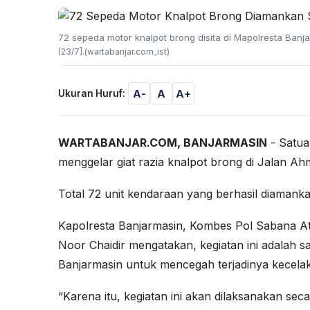
72 sepeda motor knalpot brong disita di Mapolresta Banj
(23/7].(wartabanjar.com_ist)
A-
A
A+
Ukuran Huruf:
WARTABANJAR.COM, BANJARMASIN
- Satuan
menggelar giat razia knalpot brong di Jalan A
Total 72 unit kendaraan yang berhasil diamanka
Kapolresta Banjarmasin, Kombes Pol Sabana At
Noor Chaidir mengatakan, kegiatan ini adalah s
Banjarmasin untuk mencegah terjadinya kecelaka
“Karena itu, kegiatan ini akan dilaksanakan se