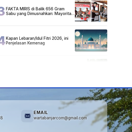
3
FAKTA MIRIS di Balik 656 Gram
Sabu yang Dimusnahkan: Mayoritas
Pelaku Hidup Susah, Ada Juga
Sarjana!
4
Kapan Lebaran/Idul Fitri 2026, ini
Penjelasan Kemenag
5
Cuma di Tabalong! Mudik Bisa
Santai Naik Bus, Motor & Mobil
Diantar Pakai Towing
EMAIL
78
wartabanjarcom@gmail.com