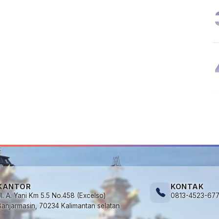
Ekonomi
KANTOR
KONTAK
Jl. A. Yani Km 5.5 No.458 (Excelso)
0813-4523-67
Banjarmasin, 70234 Kalimantan selatan