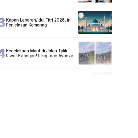
Sarjana!
3
Kapan Lebaran/Idul Fitri 2026, ini
Penjelasan Kemenag
4
Kecelakaan Maut di Jalan Tjilik
Riwut Katingan! Pikap dan Avanza
Bertabrakan, Korban Luka Parah
5
Cuma di Tabalong! Mudik Bisa
Santai Naik Bus, Motor & Mobil
Diantar Pakai Towing