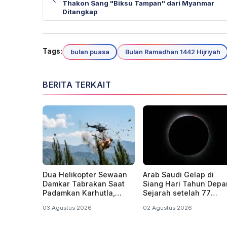
Thakon Sang "Biksu Tampan" dari Myanmar
Ditangkap
Tags:
bulan puasa
Bulan Ramadhan 1442 Hijriyah
BERITA TERKAIT
Dua Helikopter Sewaan
Arab Saudi Gelap di
Damkar Tabrakan Saat
Siang Hari Tahun Depa
Padamkan Karhutla,
Sejarah setelah 77
Jatuh Lalu Meledak
Tahun
03 Agustus 2026
02 Agustus 2026