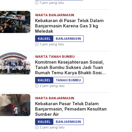
1 jam yang lalu
WARTA BANJARMASIN
Kebakaran di Pasar Teluk Dalam
Banjarmasin Karena Gas 3 kg
Meledak
KALSEL
BANJARMASIN
1 jam yang lalu
WARTA TANAH BUMBU
Komitmen Kesejahteraan Sosial,
Tanah Bumbu Sukses Jadi Tuan
Rumah Temu Karya Bhakti Sosial
PSM Ke-23
KALSEL
TANAH BUMBU
2 jam yang lalu
WARTA BANJARMASIN
Kebakaran Pasar Teluk Dalam
Banjarmasin, Pemadam Kesulitan
Sumber Air
KALSEL
BANJARMASIN
2 jam yang lalu