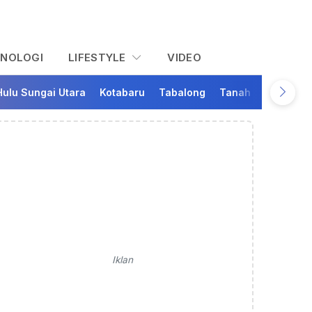
KNOLOGI
LIFESTYLE
VIDEO
Hulu Sungai Utara
Kotabaru
Tabalong
Tanah Bumbu
Ta
Iklan